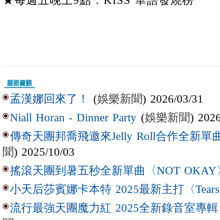
★每週五晚上9點 : KISS 華語發燒榜
(
娛樂新聞
) 2026/03/31
孟漢娜回來了！
(
娛樂新聞
) 202
Niall Horan - Dinner Party
傳奇天團邦喬飛邀來Jelly Roll合作全新單曲〈L
聞
) 2025/10/03
搖滾天團到暑五秒全新單曲〈NOT OKAY
小天后莎賓娜卡本特 2025最新主打〈Tear
流行最強天團魔力紅 2025全新錄音室專輯【Lov