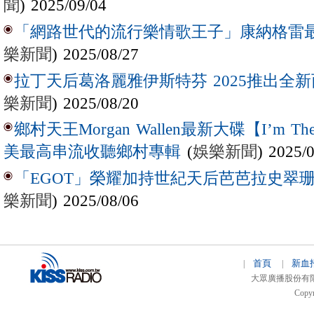
聞
) 2025/09/04
「網路世代的流行樂情歌王子」康納格雷最新作
樂新聞
) 2025/08/27
拉丁天后葛洛麗雅伊斯特芬 2025推出全新西
樂新聞
) 2025/08/20
鄉村天王Morgan Wallen最新大碟【I’m The
(
娛樂新聞
) 2025/
美最高串流收聽鄉村專輯
「EGOT」榮耀加持世紀天后芭芭拉史翠珊 
樂新聞
) 2025/08/06
首頁
新血
|
|
大眾廣播股份有限公司 
Copyr