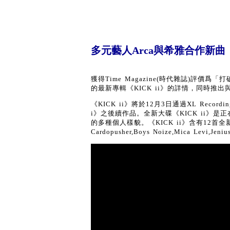
多元藝人Arca與希雅合作新曲〈Bor
獲得Time Magazine(時代雜誌)評
的最新專輯《KICK ii》的詳情，同時推出與女歌
《KICK ii》將於12月3日通過XL Reco
i》之後續作品。全新大碟《KICK ii》是
的多種個人樣貌。《KICK ii》含有12
Cardopusher,Boys Noize,Mica Levi,Jeni