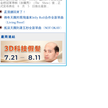
金榜冠軍專輯《奈爾秀》（The Show）後，正
式宣布將在 6 月 5 日推出最新...
孟漢娜回來了！
傳奇天團邦喬飛邀來Jelly Roll合作全新單曲
〈Living Proof〉
搖滾天團到暑五秒全新單曲〈NOT OKAY〉
廠商連結