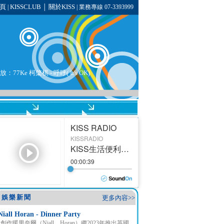
頁
KISSCLUB
關於KISS
|
│
| 業務專線 07-3393999
：77Ke 柯棨棋 - 呼呼( It's OK)
娛樂新聞
更多內容>>
Niall Horan - Dinner Party
創作暖男奈爾（Niall Horan）繼2023年推出英國