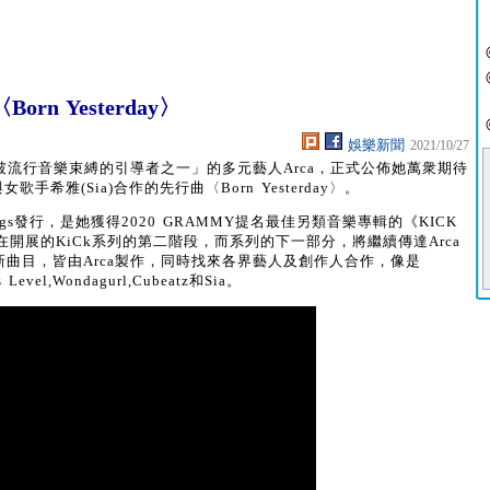
n Yesterday〉
娛樂新聞
2021/10/27
價爲「打破流行音樂束縛的引導者之一」的多元藝人Arca，正式公佈她萬衆期待
手希雅(Sia)合作的先行曲〈Born Yesterday〉。
rdings發行，是她獲得2020 GRAMMY提名最佳另類音樂專輯的《KICK
正在開展的KiCk系列的第二階段，而系列的下一部分，將繼續傳達Arca
首全新曲目，皆由Arca製作，同時找來各界藝人及創作人合作，像是
us Level,Wondagurl,Cubeatz和Sia。