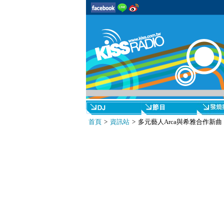
首頁
>
資訊站
> 多元藝人Arca與希雅合作新曲〈Bor