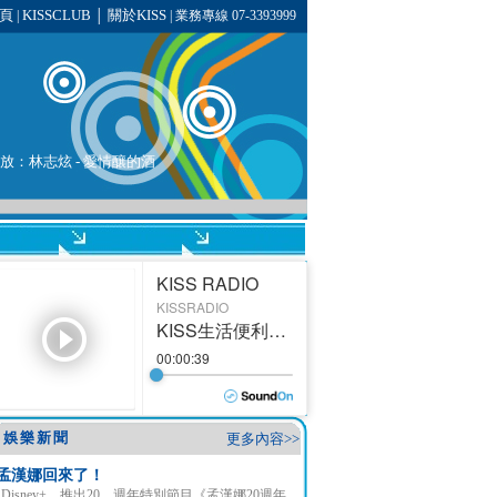
頁
KISSCLUB
關於KISS
|
│
| 業務專線 07-3393999
在播放：林志炫 - 愛情釀的酒
娛樂新聞
更多內容>>
孟漢娜回來了！
Disney+ 推出20 週年特別節目《孟漢娜20週年