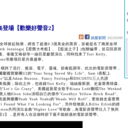
集登場【歡樂好聲音2】
娛樂新聞
2022/03/09
在全球掀起熱潮，締造了超過6.3億美金的票房，並被提名了兩座金球
th Jennings(【星際大奇航】、【藍波之子】)包辦編導，並召回原班
泰隆艾格頓等一線巨星獻聲演出，同時找來了Tori Kelly、
唱團的Bono等樂壇巨星共襄盛舉。
，橫跨了流行、搖滾、電子、靈魂、節奏藍調等。此次的電影原聲帶，
U2的"Your Song Saved My Life"、Sam i搭配上
éltate"以及Adam Buxton、Fancy Feelings和DSCOSTU三人共譜
的完美氛圍；除此之外，也收錄Tori Kelly、瑞絲薇斯朋、史嘉蕾喬韓森、
`s Go Crazy"、美國超新星女歌手Kiana Ledé翻唱The Weeknd
人物Elton John演唱自己的傑作"Goodbye Yellow Brick Road"、
eah Yeah Yeahs的"Heads Will Roll"，更收錄史嘉蕾喬
 Found What I`m Looking For"，另外怪物新人Billie Eilish的經
 Houston共同演出金曲"Higher Love"等歌曲，為電影原聲帶注入了無與
音2】，是所有人在這個時節下最不能錯過的電影原聲帶。