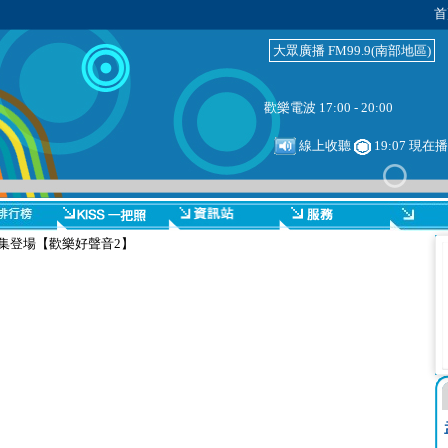
首
大眾廣播 FM99.9(南部地區)
歡樂電波 17:00 - 20:00
線上收聽
19:07 現
集登場【歡樂好聲音2】