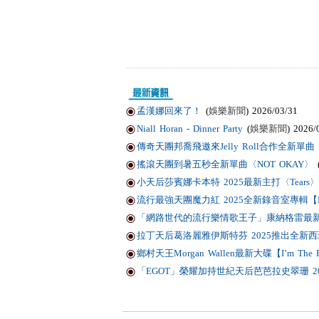
孟漢娜回來了！
(
娛樂新聞
) 2026/03/31
Niall Horan - Dinner Party
(
娛樂新聞
) 2026/
傳奇天團邦喬飛邀來Jelly Roll合作全新單曲〈Li
搖滾天團到暑五秒全新單曲〈NOT OKAY〉
小天后莎賓娜卡本特 2025最新主打〈Tears〉
流行最強天團魔力紅 2025全新錄音室專輯【Love
「網路世代的流行樂情歌王子」康納格雷最新作品
拉丁天后葛洛麗雅伊斯特芬 2025推出全新西班
鄉村天王Morgan Wallen最新大碟【I’m T
「EGOT」榮耀加持世紀天后芭芭拉史翠珊 2