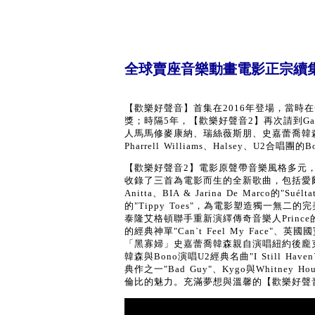
全球賣座音樂動畫電影正宗續
【歡樂好聲音】首集在2016年登場，當時
獎；時隔5年，【歡樂好聲音2】再次請到Gar
人馬馬修麥康納、瑞絲薇斯朋、史嘉蕾喬韓森、
Pharrell Williams、Halsey、U2合
【歡樂好聲音2】電影原聲帶音樂風格多元
收錄了三首為電影而生的全新歌曲，包括愛爾蘭國寶樂團
Anitta、BIA & Jarina De Marco的"Su
的"Tippy Toes"，為電影塑造獨一無二
泰隆艾格頓聯手重新演繹傳奇音樂人Prince的"Let
的經典神單"Can`t Feel My Face"、英國國寶
「黑寡婦」史嘉蕾喬韓森親自演唱紐約後龐克復興樂團Y
韓森與Bono演唱U2經典名曲"I Still Haven`t
典作之一"Bad Guy"、Kygo與Whitney
倫比的魅力。充滿夢想與溫馨的【歡樂好聲