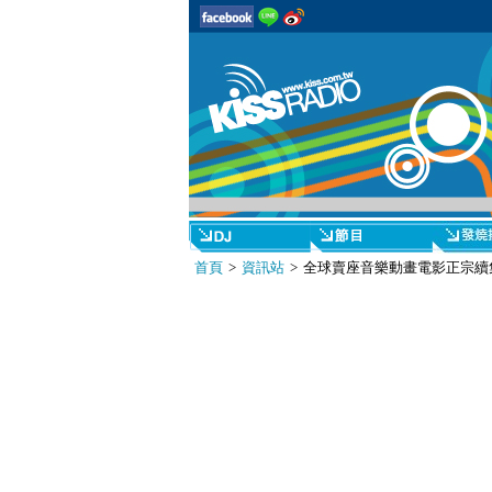
首頁
>
資訊站
> 全球賣座音樂動畫電影正宗續