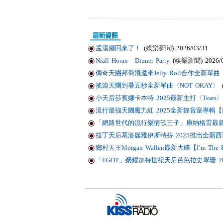
孟漢娜回來了！
(
娛樂新聞
) 2026/03/31
Niall Horan - Dinner Party
(
娛樂新聞
) 2026/
傳奇天團邦喬飛邀來Jelly Roll合作全新單曲〈Li
搖滾天團到暑五秒全新單曲〈NOT OKAY〉
小天后莎賓娜卡本特 2025最新主打〈Tears〉
流行最強天團魔力紅 2025全新錄音室專輯【Love
「網路世代的流行樂情歌王子」康納格雷最新作品
拉丁天后葛洛麗雅伊斯特芬 2025推出全新西班
鄉村天王Morgan Wallen最新大碟【I’m T
「EGOT」榮耀加持世紀天后芭芭拉史翠珊 2