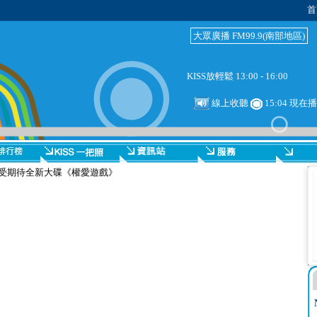
首
大眾廣播 FM99.9(南部地區)
KISS放輕鬆 13:00 - 16:00
線上收聽
15:04 現
備受期待全新大碟《權愛遊戲》