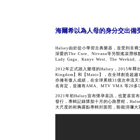
海爾希以為人母的身分交出備
Halsey由於從小學習古典樂器，並受到
深愛的The Cure、Nirvana等另類
Lady Gaga、Kanye West、The We
2012年正式踏入樂壇的Halsey，2015年釋出
Kingdom】和【Manic】，在全球創造超
亦擁有傲人成績，在全球累積31億次串流
名肯定，並擁有AMA、MTV VMA 等2
2021年初Halsey宣布懷孕喜訊，也驚喜宣布第四張大
發行，專輯記錄懷胎十月的心路歷程，Halse
大尺度的袒胸露點專輯封面照，盼能消彌大