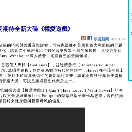
受期待全新大碟《權愛遊戲》
娛樂新聞
2021/11/03
非裔父親的嘻哈與饒舌音樂影響，同時也被擁有美國和義大利血統的母親
搖滾潛移默化，讓她從小就培養出了對於音樂與眾不同的敏銳度；之後更受到
eknd、Amy Winehouse等人啟發，拓寬自己的音樂領域。
首張個人專輯【Badlands】，並陸續發行【Hopeless Fountain
越1700萬唱片銷售，然而身為數位時代的領頭羊，Halsey在串流平台上
天量，並且由於深具藝術性的創新流行音樂，讓她兩度獲得葛萊美獎提
0多項音樂大獎，可說是樂壇新生代天后之一。
碟【權愛遊戲If I Can`t Have Love, I Want Power】即將
y以文藝復興畫家Jean Fouquet的聖母與聖子畫作為靈感，親自拍攝
眾對於女性身體與親餵母乳的偏見。