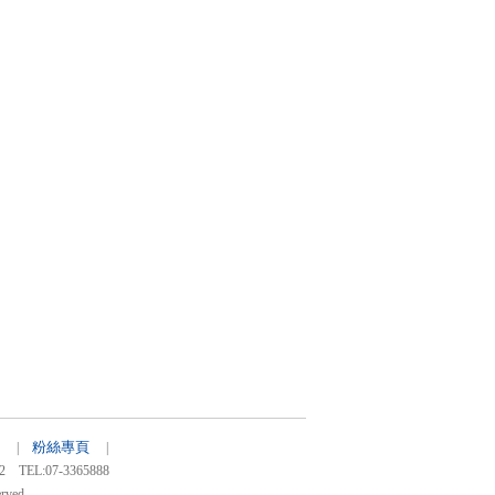
粉絲專頁
03 |
|
:07-3365888
rved.