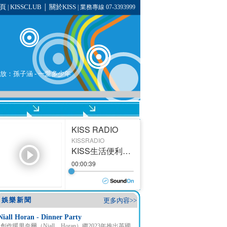
頁
KISSCLUB
關於KISS
|
│
| 業務專線 07-3393999
在播放：孫子涵 - 一愛多少年
娛樂新聞
更多內容>>
Niall Horan - Dinner Party
創作暖男奈爾（Niall Horan）繼2023年推出英國