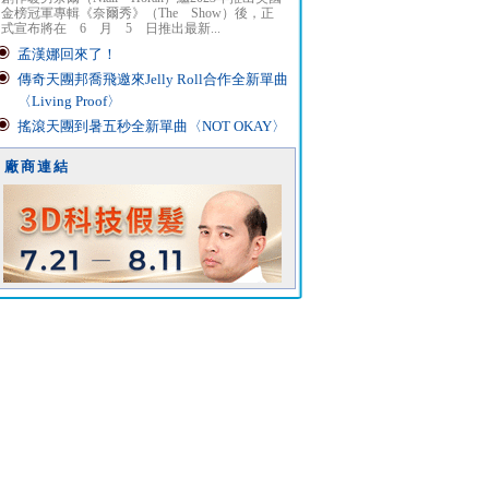
金榜冠軍專輯《奈爾秀》（The Show）後，正
式宣布將在 6 月 5 日推出最新...
孟漢娜回來了！
傳奇天團邦喬飛邀來Jelly Roll合作全新單曲
〈Living Proof〉
搖滾天團到暑五秒全新單曲〈NOT OKAY〉
廠商連結