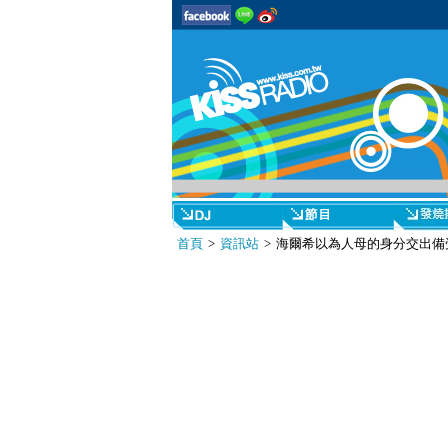
首頁
>
資訊站
> 海爾希以為人母的身分交出