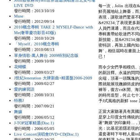
Jolin蔡依林Myself世界巡迴演唱會台北安可場
LIVE DVD
每一次，Jolin 出現
發行時間：2013/10/19
鮮亮麗地站上舞臺，而且在
Muse
表現，讓歌迷們驚喜不斷
發行時間：2012/09/14
&#29234;了表現更
2010概念專輯 TAKE 2 MYSELF-Dance with
人員們溝通，而且在代
Me(奢華慶功影音4D版)
專輯裏帶給歌迷們不同
發行時間：2010/10/29
新技能，並&#2923
「Myself」2010概念專輯
密特訓，再加上國內知
發行時間：2010/08/13
舞’，相信屆時在畫面
單身情歌‧萬人舞台 2009特別紀念版
已！
發行時間：2009/10/09
花蝴蝶
而令少女們爭相模仿、
發行時間：2009/03/27
的新詮釋。永遠的閃閃動
J世紀Jeneration 大牌新曲+精選盤2006-2009
尖端，頂著一頭飄逸的
發行時間：2009/02/27
際就能展現嫵媚俏皮的
愛的練習語
褲等，復古vs休閒、海
發行時間：2008/10/31
的時尚造型，何止七十二
特務J
予J式風格的新鮮 tone
發行時間：2007/09/21
正當大家聽著具有異國風
舞孃
是穿上印度女性傳統的
發行時間：2006/05/12
著“舞娘”的印象時…，
J-TOP冠軍精選(Disc.1)
光：比基尼若隱若現的
發行時間：2006/05/05
還套著時下年輕人最i
Live Concert演唱會DVD+CD(Disc.1)
的布料讓 Jolin 隨
發行時間：2005/10/25