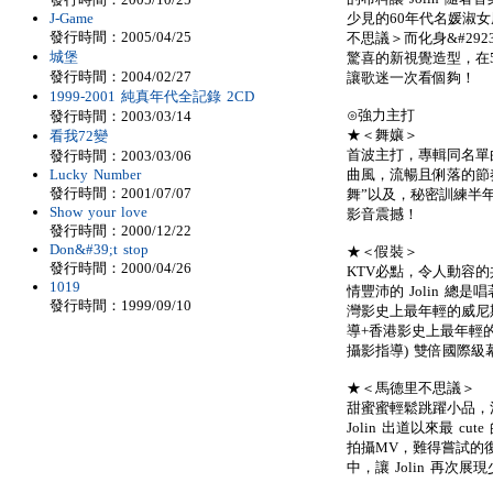
J-Game
少見的60年代名媛淑女
發行時間：2005/04/25
不思議＞而化身&#2923
城堡
驚喜的新視覺造型，在
發行時間：2004/02/27
讓歌迷一次看個夠！
1999-2001 純真年代全記錄 2CD
⊙強力主打
發行時間：2003/03/14
★＜舞孃＞
看我72變
首波主打，專輯同名單曲
發行時間：2003/03/06
Lucky Number
曲風，流暢且俐落的節
發行時間：2001/07/07
舞”以及，秘密訓練半年
Show your love
影音震撼！
發行時間：2000/12/22
Don&#39;t stop
★＜假裝＞
發行時間：2000/04/26
KTV必點，令人動容
1019
情豐沛的 Jolin 
發行時間：1999/09/10
灣影史上最年輕的威尼斯
導+香港影史上最年輕
攝影指導) 雙倍國際級幕
★＜馬德里不思議＞
甜蜜蜜輕鬆跳躍小品，清
Jolin 出道以來最 
拍攝MV，難得嘗試的
中，讓 Jolin 再次