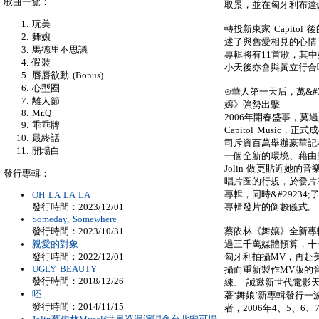
歌曲一覽：
取景，並在匈牙利布達
玩美
轉投新東家 Capitol
舞孃
述了與舊愛相見的心情，
馬德里不思議
專輯將有11首歌，其
假裝
小天後亦會與黃立行合
唇唇欲動 (Bonus)
心型圈
⊙華人第一天后，萬&#3
離人節
孃》強勢出擊
Mr.Q
2006年開春盛事，莫過
乖乖牌
Capitol Music
最終話
司斥資百萬舉辦豪華記者
開場白
一個全新的環境、藉由
Jolin 做更貼近她的
發行專輯：
唱片圈的行規，於發片
專輯，同時&#2923
OH LA LA LA
發行時間：2023/12/01
專輯發片的倒數儀式。
Someday, Somewhere
發行時間：2023/10/31
蔡依林《舞孃》全新專
親愛的對象
過三千萬媒體預算，十一
發行時間：2022/12/01
匈牙利拍攝MV，再赴美
UGLY BEAUTY
攝而重新製作MV版的
發行時間：2018/12/26
練、 誠邀新世代電影
呸
著‘舞娘’新專輯發行
發行時間：2014/11/15
者，2006年4、5、