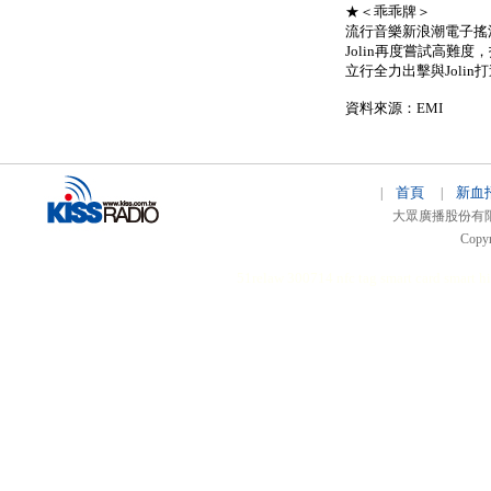
★＜乖乖牌＞
流行音樂新浪潮電子搖滾
Jolin再度嘗試高難
立行全力出擊與Jolin
資料來源：EMI
首頁
新血
|
|
大眾廣播股份有限公司 
Copyr
51relaw
300714
nfc tag
smart card smart
hi