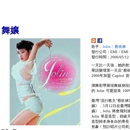
舞孃
歌手：
Jolin / 蔡依林
發行公司：EMI / EMI
發行時間：2006/05/12
一天比一天強，她的努
華語樂壇第一天后“蔡依
2006年加盟 Capito
揮舞彩帶展現舞娘身段嫵
的 Jolin 可愛甜美 10
臺灣“流行教主”蔡依林加
孃》，5月12日在臺灣隆
孃》，Jolin 將會
Jolin 單是造型，
造型師本身各自的專長，全
形象！預計唱片公司耗資3