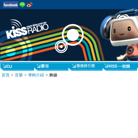
首頁
>
音樂
>
專輯介紹
> 舞孃