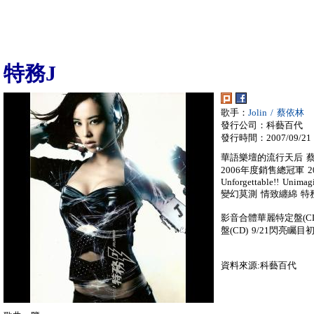
特務J
歌手：
Jolin / 蔡依林
發行公司：科藝百代
發行時間：2007/09/21
華語樂壇的流行天后 蔡依林
2006年度銷售總冠軍 
Unforgettable!! Unimagi
變幻莫測 情致纏綿 特
影音合體華麗特定盤(C
盤(CD) 9/21閃亮
資料來源:科藝百代