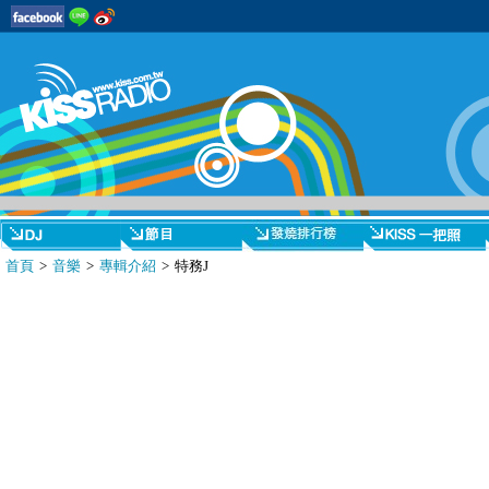
首頁
>
音樂
>
專輯介紹
> 特務J