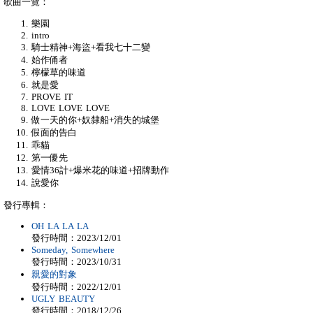
歌曲一覽：
樂園
intro
騎士精神+海盜+看我七十二變
始作俑者
檸檬草的味道
就是愛
PROVE IT
LOVE LOVE LOVE
做一天的你+奴隸船+消失的城堡
假面的告白
乖貓
第一優先
愛情36計+爆米花的味道+招牌動作
說愛你
發行專輯：
OH LA LA LA
發行時間：2023/12/01
Someday, Somewhere
發行時間：2023/10/31
親愛的對象
發行時間：2022/12/01
UGLY BEAUTY
發行時間：2018/12/26