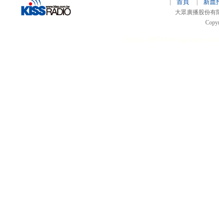
首頁
新血
|
|
大眾廣播股份有限公司 
Copyr
51relaw
300714
nfc tag
smart card 