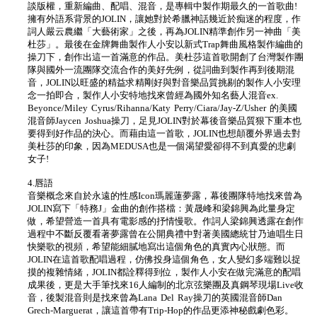
談版權，重新編曲、配唱、混音，是專輯中製作期最久的一首歌曲!
擁有外語系背景的JOLIN，讓她對於希臘神話幾近於痴迷的程度，作
詞人嚴云農繼「大藝術家」之後，再為JOLIN精準創作另一神曲「美
杜莎」。最後在金牌舞曲製作人小安以新式Trap舞曲風格製作編曲的
操刀下，創作出這一首滿意的作品。美杜莎這首歌開創了台灣製作團
隊與國外一流團隊交流合作的美好先例，從詞曲到製作再到後期混
音，JOLIN以旺盛的精益求精剛好與對音樂品質挑剔的製作人小安理
念一拍即合，製作人小安特地找來曾經為國外知名藝人混音ex.
Beyonce/Miley Cyrus/Rihanna/Katy Perry/Ciara/Jay-Z/Usher 的美國
混音師Jaycen Joshua操刀，足見JOLIN對於幕後音樂品質狠下重本也
要得到好作品的決心。而藉由這一首歌，JOLIN也想顛覆外界過去對
美杜莎的印象，因為MEDUSA也是一個渴望愛卻得不到真愛的悲劇
女子!
4.唇語
音樂概念來自於永遠的性感Icon瑪麗蓮夢露，幕後團隊特地找來曾為
JOLIN寫下「特務J」金曲的創作搭檔：黃晟峰和梁錦興為此量身定
做，希望營造一首具有電影感的抒情慢歌。作詞人梁錦興透露在創作
過程中不斷反覆看著夢露曾在公開典禮中對著美國總統甘乃迪唱生日
快樂歌的視頻，希望能細膩地寫出這個角色的真實內心狀態。而
JOLIN在這首歌配唱過程，仿佛投身這個角色，女人變幻多端難以捉
摸的複雜情緒，JOLIN都詮釋得到位，製作人小安在做完滿意的配唱
成果後，更是大手筆找來16人編制的北京弦樂團及真鋼琴現場Live收
音，後製混音則是找來曾為Lana Del Ray操刀的英國混音師Dan
Grech-Marguerat，讓這首帶有Trip-Hop的作品更添神秘戲劇色彩。