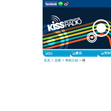
首頁
>
音樂
>
專輯介紹
> 呸