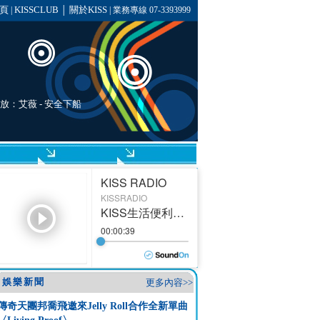
頁
KISSCLUB
關於KISS
|
│
| 業務專線 07-3393999
播放：
艾薇
- 安全下船
娛樂新聞
更多內容>>
傳奇天團邦喬飛邀來Jelly Roll合作全新單曲