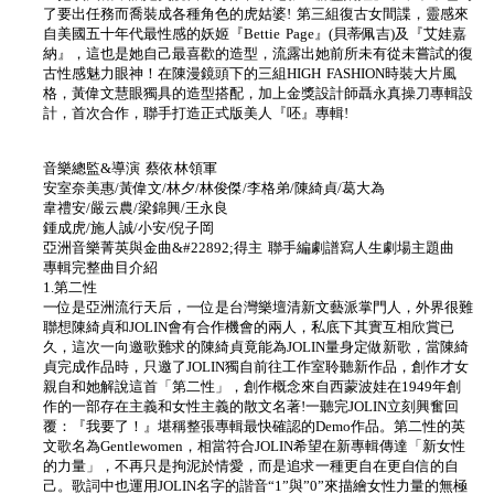
了要出任務而喬裝成各種角色的虎姑婆! 第三組復古女間諜，靈感來
自美國五十年代最性感的妖姬『Bettie Page』(貝蒂佩吉)及『艾娃嘉
納』，這也是她自己最喜歡的造型，流露出她前所未有從未嘗試的復
古性感魅力眼神！在陳漫鏡頭下的三組HIGH FASHION時裝大片風
格，黃偉文慧眼獨具的造型搭配，加上金獎設計師聶永真操刀專輯設
計，首次合作，聯手打造正式版美人『呸』專輯!
音樂總監&導演 蔡依林領軍
安室奈美惠/黃偉文/林夕/林俊傑/李格弟/陳綺貞/葛大為
韋禮安/嚴云農/梁錦興/王永良
鍾成虎/施人誠/小安/倪子岡
亞洲音樂菁英與金曲&#22892;得主 聯手編劇譜寫人生劇場主題曲
專輯完整曲目介紹
1.第二性
一位是亞洲流行天后，一位是台灣樂壇清新文藝派掌門人，外界很難
聯想陳綺貞和JOLIN會有合作機會的兩人，私底下其實互相欣賞已
久，這次一向邀歌難求的陳綺貞竟能為JOLIN量身定做新歌，當陳綺
貞完成作品時，只邀了JOLIN獨自前往工作室聆聽新作品，創作才女
親自和她解說這首「第二性」，創作概念來自西蒙波娃在1949年創
作的一部存在主義和女性主義的散文名著!一聽完JOLIN立刻興奮回
覆：『我要了！』堪稱整張專輯最快確認的Demo作品。第二性的英
文歌名為Gentlewomen，相當符合JOLIN希望在新專輯傳達「新女性
的力量」，不再只是拘泥於情愛，而是追求一種更自在更自信的自
己。歌詞中也運用JOLIN名字的諧音“1”與”0”來描繪女性力量的無極