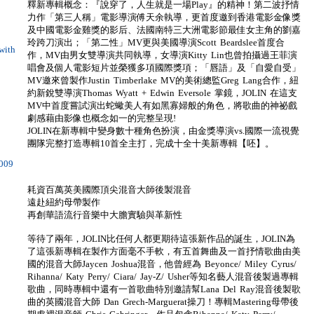
釋新專輯概念：『說穿了，人生就是一場Play』的精神！第二波抒情
力作「第三人稱」電影導演傅天余執導，更首度邀到香港電影金像獎
及中國電影金雞獎的影后、法國南特三大洲電影節最佳女主角的劉嘉
玲跨刀演出；「第二性」MV更與美國導演Scott Beardslee首度合
ith
作，MV由男女雙導演共同執導，女導演Kitty Lin也曾拍攝過王菲演
唱會及個人電影短片並榮獲多項國際獎項；「唇語」及「自愛自受」
MV邀來曾製作Justin Timberlake MV的美術總監Greg Lang合作，紐
約新銳雙導演Thomas Wyatt + Edwin Eversole 掌鏡，JOLIN 在這支
MV中首度嘗試演出蛇蠍美人有如黑寡婦般的角色，將歌曲的神祕戲
劇感藉由影像也概念如一的完整呈現!
JOLIN在新專輯中變身數十種角色扮演，由金獎導演vs.國際一流視覺
團隊完整打造專輯10首全主打，完成十全十美新專輯【呸】。
009
耗資百萬英美國際頂尖混音大師後製混音
遠赴紐約母帶製作
再創華語流行音樂中大膽實驗與革新性
等待了兩年，JOLIN比任何人都更期待這張新作品的誕生，JOLIN為
了這張新專輯在製作方面毫不手軟，有五首舞曲及一首抒情歌曲由美
國的混音大師Jaycen Joshua混音，他曾經為 Beyonce/ Miley Cyrus/
Rihanna/ Katy Perry/ Ciara/ Jay-Z/ Usher等知名藝人混音後製過專輯
歌曲，同時專輯中還有一首歌曲特別邀請幫Lana Del Ray混音後製歌
曲的英國混音大師 Dan Grech-Marguerat操刀！專輯Mastering母帶後