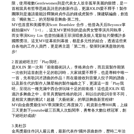
限，使用複數Gentlewomen則是代表女人並非孤單美麗的個體，是一
首相當具有哲學思維及詩意的創新作品，更讓JOLIN愛不釋手！製作
團隊則是邀請最能詮釋陳綺貞作品的鍾成虎製作，陳建騏編曲，創造
出「獨依無二」的另類噪音舞曲-第二性。
MV也首度和美國導演Scott Beardslee 合作，他曾為天后Beyonce掌
鏡拍攝MV 「1+1」，這支MV更特別的是由男女雙導演共同執導，
而女導演Kitty Lin 也曾拍攝過王菲演唱會及個人電影短片榮獲許多
國際獎項。這支MV從幕前到幕後，都是多元性的組合，透過這些來
自各地的工作人員們，更是將主題「第二性」發揮到淋漓盡致的地
步!
2.首波絕呸主打「Play我呸」
是JOLIN 第一次和「前衛藝術詩人」李格弟合作，而且當製作期第
一次收到這首創意十足的歌詞時，大家就愛不釋手，也是專輯中唯一
一首，先有歌詞才譜曲的作品！而在最後收到音樂人倪子岡的譜曲，
以及新生代的製作人陳星翰的製作編曲之下，更讓這一首「Play我
呸」呈現出一種充滿中西合併玩味十足的前衛感！這也是JOLIN 唱
過許多舞曲之中，非常具實驗性格的歌詞，和以往的歌詞非常不同，
是相當大膽的嘗試！超越「大藝術家」的華語舞曲新里程碑!
MV由金曲獎最佳MV導演陳奕仁再度操刀，耗資新台幣800萬，上線
三天更創下youtube破三百萬人次點閱率，勇奪各大數位榜冠軍，創
下絕呸好成績!
3.美杜莎
金馬獎最佳作詞人嚴云農，最新代表作!國外原曲創作，歷時二年洽