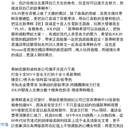
台，也許你無法去選擇自己天生的角色，但是你可以後天去努力，然
後改寫自己的故事腳本!」
JOLIN更在音樂上做了大膽的嘗試，除了曲風的突破，並再次擔任專
輯音樂總監，更把自己當成了音樂導演，用自己喜歡的音樂和歌詞，
把這次新專輯【呸】當成是十首人生電影主題曲，玩興大發徹底去
『PLAY』各種角色，JOLIN說：「新專輯希望可以自娛娛人，把快
樂和感動帶給大家！」有感於現代人承受各方的壓力，希望在JOLIN
歌聲的戲謔陪伴下，帶來正面能量一起把負面能量趕走！新專輯更首
度邀請華語樂壇知名作詞人黃偉文一起為這張專輯合作，這也是
Wyman首度擔任國語專輯的創意顧問，兩人玩得過癮，而碰撞出來
的成品，更讓人期待萬分。
華納音樂和凌時差公司攜手斥資六千萬
打造十支MV十首全主打的十全十美新專輯
陳奕仁/傅天余/張時霖/珍妮花/侯季然
等知名金獎導演 加乘紐約新銳導演 跨國團隊傾力打造
JOLIN變身人生舞台數十種角色扮演 傳達專輯概念
新專輯還未正式發行，華納音樂與經紀公司已宣布專輯中10首新歌
都會拍攝MV，因為首首皆主打！不只是遠赴紐約拍攝新專輯視覺，
MV後製也完全是以超高規格製作。首波主打歌「Play我呸」邀請金
獎導演陳奕仁操刀，耗資800萬，MV中JOLIN挑戰一人分飾四角，從
80年代珍芳達式的韻律操老師到炫富上流千金及清新女文青，更不
安可場
計形象演出為博版面而在紅毯上不惜露點的心機女明星，再度完美詮