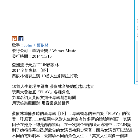
歌手：
Jolin / 蔡依林
發行公司：華納音樂 / Warner Music
發行時間：2014/11/15
亞洲流行天后JOLIN蔡依林
2014全新專輯 【呸】
蔡依林領銜主演 10首人生劇場主打歌
10首人生劇場主題曲 蔡依林音樂總監越玩越大
玩興大發徹底『PLAY』各種角色
力邀名詞人黃偉文擔任專輯創意顧問
用玩笑樂觀面對 用音樂戲謔世界
蔡依林籌備多時的新專輯【呸】，專輯概念的來自於『PLAY』的諧
音，呼應著JOLIN這兩年來對人生舞台有許多新的體驗和領悟，表演
因子在她身上總是蠢蠢欲動。在一次與企畫的聊天過程中，JOLIN提
到了她很羨幕自己所欣賞的女演員梅莉史翠普，因為女演員可以透過
不同的電影劇本，去體驗不同的角色人生，「其實人生就像一個舞