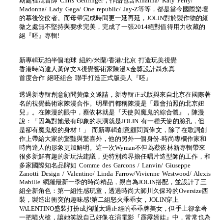
期處裡混音師 Chris Gehringer，作品包含Rihanna/ Katy Perry/
Madonna/ Lady Gaga/ One republic/ Jay-Z等等，都是當今國際樂壇
的幕後佼佼者。而母帶完成時間更一延再延，JOLIN對於製作物的細
微之處無不堅持與要求完美，完成了一張2014絕對值得用力收藏的
絕『呸』專輯!
新專輯玩拍半個地球 紐約/米蘭/香港/北京 打造玩美視覺
香港時尚達人黃偉文X視覺藝術家陳漫X金獎設計聶永真
首度合作 絕呸組合 聯手打造正式版美人『呸』
透過新專輯創意顧問黃偉文邀請，新專輯正式版與來自北京在國際著
名的視覺藝術家陳漫合作。明星們都稱陳漫是「最會拍照的北京妞
兒」。在陳漫的眼中，蔡依林就是『天使與魔鬼的綜合體』，陳漫
說：「因為對她最有印象的表演就是JOLIN 有一種天使的臉孔，但
是卻有魔鬼般的身材！」 而新專輯創意顧問黃偉文，除了在歌詞創
作上帶給大家的驚豔與驚喜外，他的另外一個身份-時尚專欄作家和
時尚達人的形象更加鮮明。這一次Wyman不但為蔡依林新專輯帶來
很多新鮮有趣的新玩法建議，更特別跨界擔任唱片造型師的工作，和
多家國際知名品牌如 Comme des Garcons / Lanvin/ Giuseppe
Zanotti Design / Valentino/ Linda Farrow/Vivienne Westwood/ Alexis
Mabille 網羅最新一季的時尚精品，親自為JOLIN搭配，並設計了三
組全新角色：第一組性感玩童，透過時尚大師川久保玲的Oversize西
裝，製造出衝突的趣味感!第二組怒火乖乖女，JOLIN穿上
VALENTINO盛裝打扮成拘謹太過正經的乖乖牌美女，但手上卻拿著
一把噴火槍，讓她笑說自己好像在演電影『霹靂嬌娃』中，常常也為