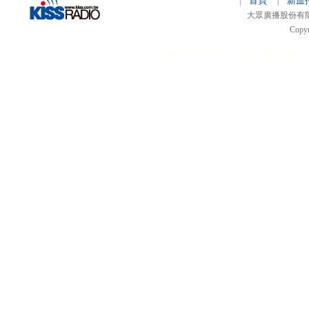
首頁
新血
|
|
大眾廣播股份有限公司 
Copyr
51relaw
300714
nfc tag
smart card smart
hi