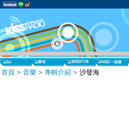
首頁
>
音樂
>
專輯介紹
> 沙發海