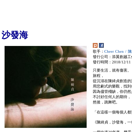
沙發海
歌手：
Cheer Chen /
發行公司：添翼創越工
發行時間：2018/12/11
只要生活，就有傷害。
旅程，
從沉溺在陳綺貞創造的
用悲劇式的樂觀，找到
因為儘管殘缺，你仍然
不討好任何人的期待，
然後，跳舞吧。
「在這樣一個每個人都
《陳綺貞，沙發海，一