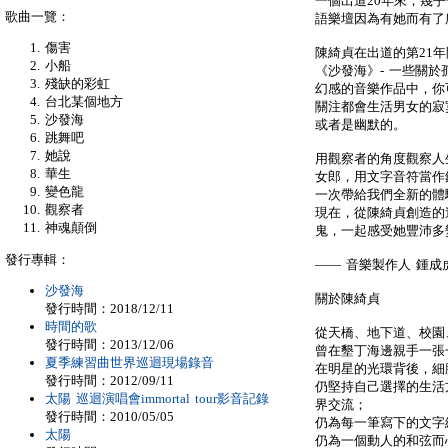
一個出道20年來，幾
歌曲一覽：
語樂壇因為有她而有了所謂i
傷害
陳綺貞在出道的第21
小船
《沙發海》- 一些關
殘缺的彩虹
幻感的音樂作品中，你可
台北某個地方
關注都會生活男女的寂
沙發海
或者是幽默的。
跳舞吧
她說
用觀察者的角度觀察人
華生
女郎，用文字音符當作
變色龍
一次帶給我們全新的體
觀察者
現在，從陳綺貞創造的
神魂顛倒
鬼，一起感受她豐沛多
發行專輯：
—— 音樂製作人 鍾成
沙發海
關於陳綺貞
發行時間：2018/12/11
時間的歌
從天橋、地下道、校園
發行時間：2013/12/06
曾在墾丁海邊親手一張一
夏季練習曲世界巡迴現場錄音
在明星的光環背後，細
發行時間：2012/09/11
仍堅持自己選擇的生活
太陽 巡迴演唱會immortal tour影音記錄
界交流；
發行時間：2010/05/05
仍為每一筆寫下的文字
太陽
仍為一個動人的和弦而心