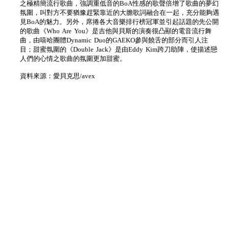
之極精簡流行歌曲，強調重低音的BoA性感的歌聲倍增了歌曲的夢幻
氛圍，叫對方不要猶豫趕緊靠近的大膽歌詞融合在一起，充分能夠遇
見BoA的魅力。另外，席捲各大音樂排行榜冠軍並引起話題的先公開
的歌曲《Who Are You》是吉他與貝斯的演奏很凸顯的電音流行舞
曲，由嘻哈團體Dynamic Duo的GAEKO參與饒舌的部分而引人注
目；甜蜜氛圍的《Double Jack》是由Eddy Kim跨刀助陣，使描述戀
人們的心情之歌曲的氛圍更加甜蜜。
資料來源：愛貝克思/avex