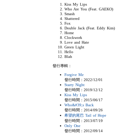
Kiss My Lips
Who Are You (Feat. GAEKO)
Smash
Shattered
Fox
Double Jack (Feat. Eddy Kim)
Home
Clockwork
Love and Hate
Green Light
Hello
Blah
發行專輯：
Forgive Me
發行時間：2022/12/01
Starry Night
發行時間：2019/12/12
Kiss My Lips
發行時間：2015/06/17
Who&#39;s Back
發行時間：2014/09/26
希望的尾巴 Tail of Hope
發行時間：2013/07/19
Only One
發行時間：2012/09/14