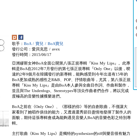
歌手：
BoA / 寶兒 / BoA寶兒
發行公司：愛貝克思 / avex
發行時間：2015/06/17
亞洲繆斯女神BoA全面公開第八張正規專輯『Kiss My Lips』。此專
輯是BoA在2012年7月發行的第七張正規專輯『Only One』以後，暌
違約2年9個月在韓國發行的新專輯，能夠感受到今年出道有15年的
BoA更加成熟的感性之R&B、POP、抒情歌曲等，尤其，第八張正規
專輯『Kiss My Lips』是由BoA本人參與全曲目作詞、作曲和製作，
並且與The Underdogs、Stereotypes等頂尖作曲者們合作，將以完成
度極高的音樂性擄獲樂迷們。
BoA之前在《Only One》、《那樣的你》等的自創歌曲，不僅讓大
家看到了她唱作俱佳的能力，又透過選秀節目盡情地發揮了製作人的
面貌，期待這張專輯會成為能夠遇見音樂人BoA的音樂色彩之特別專
輯。
主打歌曲《Kiss My Lips》是獨特的synthesizer的riff與樂音很有魅力