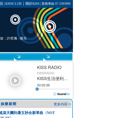
頁
KISSCLUB
關於KISS
|
│
| 業務專線 07-3393999
播放：許哲珮 - 微光
娛樂新聞
更多內容>>
搖滾天團到暑五秒全新單曲〈NOT