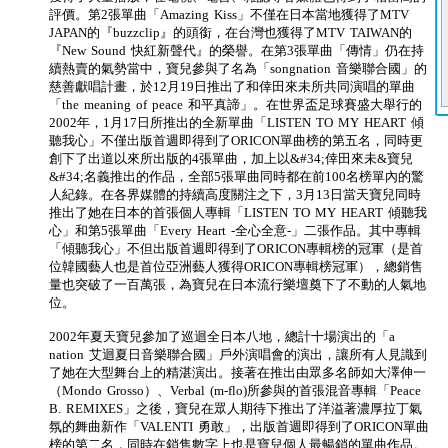
評價。第2張單曲「Amazing Kiss」不僅在日本當地獲得了MTV
JAPAN的『buzzclip』的頭銜，在台灣也獲得了MTV TAIWAN的
『New Sound 快紅新聲代』的榮譽。在第3張單曲「傳情」仍在持
續熱賣的氣勢當中，寶兒參與了名為「songnation 音樂聯合國」的
慈善獻唱計畫，於12月19日推出了和倖田來未所共同演唱的單曲
「the meaning of peace 和平真諦」。在世界盃足球賽盛大舉行的
2002年，1月17日所推出的全新單曲「LISTEN TO MY HEART 傾
聽我心」不僅出版首週即得到了ORICON單曲榜的第五名，同時更
創下了出道以來所出版的4張單曲，加上以&#34;倖田來未&寶兒
&#34;名義推出的作品，全部5張單曲同時都在前100名榜單內的驚
人紀錄。在各界媒體的持續高度關注之下，3月13日當天寶兒同時
推出了她在日本的首張個人專輯「LISTEN TO MY HEART 傾聽我
心」和第5張單曲「Every Heart -全心全意-」二張作品。其中專輯
「傾聽我心」不但出版首週即得到了ORICON專輯榜的冠軍（是首
位韓國藝人也是首位亞洲藝人獲得ORICON專輯榜冠軍），總銷售
量也突破了一百萬張，為寶兒在日本流行樂壇奠下了不動的人氣地
位。
2002年夏天寶兒參加了巡迴全日本八地，總計十場演出的「a
nation 艾迴夏日音樂聯合國」戶外演唱會的演出，讓所有人見識到
了她在大型舞台上的精湛演出。接著在推出由眾多名師如大澤伸一
（Mondo Grosso）、Verbal (m-flo)所參與的首張混音專輯「Peace
B. REMIXES」之後，寶兒在眾人期待下推出了洋溢著濃厚拉丁氣
氛的舞曲新作「VALENTI 勇敢」，出版首週即得到了ORICON單曲
榜的第二名，同時在銷售數字上也是寶兒個人最暢銷的單曲作品。