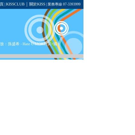
頁
KISSCLUB
關於KISS
|
│
| 業務專線 07-3393999
播放：
孫盛希
- Hate U MORE(英+國)