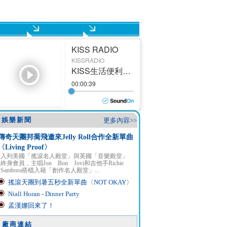
娛樂新聞
更多內容>>
傳奇天團邦喬飛邀來Jelly Roll合作全新單曲
〈Living Proof〉
入列美國「搖滾名人殿堂」與英國「音樂殿堂」
終身會員，主唱Jon Bon Jovi和吉他手Richie
Sambora搭檔入籍「創作名人殿堂」...
搖滾天團到暑五秒全新單曲〈NOT OKAY〉
Niall Horan - Dinner Party
孟漢娜回來了！
廠商連結