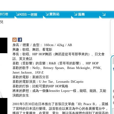
寶兒
身高 / 體重 / 血型： 160cm / 42kg / AB
興趣：歌唱、舞蹈、看電影
專長：歌唱、HIP HOP舞蹈（舞蹈是從哥哥那學來的）、日文會
話、英文會話
喜歡（受影響）的音樂：R&B（受哥哥的影響）、HIP HOP
喜歡的歌手：Nelly、Britney Spears、Brian Mcknight、P!NK、
Janet Jackson、JAY-Z
喜歡的電影：新娘百分百
喜歡的電影演員：U Jee Tae、Leonardo DiCaprio
喜歡的打扮：比較可愛的HIP HOP風格
將來的夢想：成為一個像Jennifer Lopez一樣，能唱、能跳、又能
演戲的女生
2001年5月30日在日本推出了首張日文單曲「ID; Peace B」，震撼
了當時的日本流行樂壇。該首歌在以東京為中心的各廣播電台中，
獲得了大量播放，在電視、電台、雜誌等各媒體也得到了相當高的