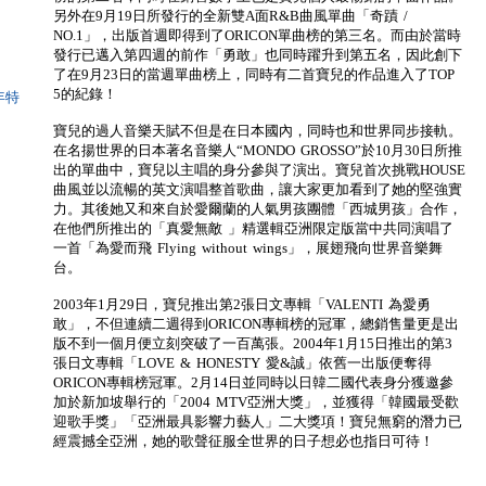
另外在9月19日所發行的全新雙A面R&B曲風單曲「奇蹟 /
NO.1」，出版首週即得到了ORICON單曲榜的第三名。而由於當時
發行已邁入第四週的前作「勇敢」也同時躍升到第五名，因此創下
了在9月23日的當週單曲榜上，同時有二首寶兒的作品進入了TOP
5的紀錄！
年特
寶兒的過人音樂天賦不但是在日本國內，同時也和世界同步接軌。
在名揚世界的日本著名音樂人“MONDO GROSSO”於10月30日所推
出的單曲中，寶兒以主唱的身分參與了演出。寶兒首次挑戰HOUSE
曲風並以流暢的英文演唱整首歌曲，讓大家更加看到了她的堅強實
力。其後她又和來自於愛爾蘭的人氣男孩團體「西城男孩」合作，
在他們所推出的「真愛無敵 」精選輯亞洲限定版當中共同演唱了
一首「為愛而飛 Flying without wings」，展翅飛向世界音樂舞
台。
2003年1月29日，寶兒推出第2張日文專輯「VALENTI 為愛勇
敢」，不但連續二週得到ORICON專輯榜的冠軍，總銷售量更是出
版不到一個月便立刻突破了一百萬張。2004年1月15日推出的第3
張日文專輯「LOVE & HONESTY 愛&誠」依舊一出版便奪得
ORICON專輯榜冠軍。2月14日並同時以日韓二國代表身分獲邀參
加於新加坡舉行的「2004 MTV亞洲大獎」，並獲得「韓國最受歡
迎歌手獎」「亞洲最具影響力藝人」二大獎項！寶兒無窮的潛力已
經震撼全亞洲，她的歌聲征服全世界的日子想必也指日可待！