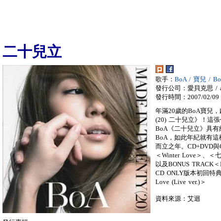
二十兒立
歌手：
BoA / 寶兒 / 
發行公司：愛貝克思 / a
發行時間：2007/02/09
年滿20歲的BoA寶兒，
(20) 二十兒立》！
BoA《二十兒立》具
BoA，如此年紀就有
而立之年。CD+DVD與
＜Winter Love＞、＜七
以及BONUS TRACK
CD ONLY版本初回特典
Love (Live ver.)＞
資料來源：艾迴