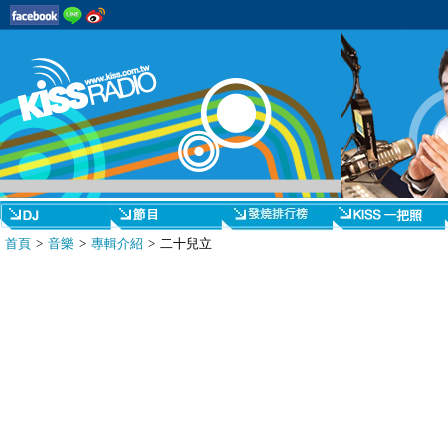
首頁
>
音樂
>
專輯介紹
> 二十兒立