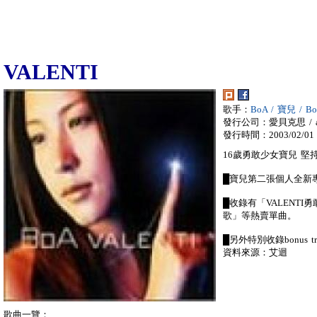
VALENTI
歌手：
BoA / 寶兒 / 
發行公司：愛貝克思 / a
發行時間：2003/02/01
16歲勇敢少女寶兒 堅
█寶兒第二張個人全新
█收錄有「VALENTI勇
歌」等熱賣單曲。
█另外特別收錄bonus tr
資料來源：艾迴
歌曲一覽：