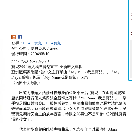
歌手：
BoA / 寶兒 / BoA寶兒
發行公司：愛貝克思 / avex
發行時間：2004/08/10
2004 BoA New Style!!
寶兒2004邁入成年音樂宣言 全新韓文專輯
亞洲版獨家附贈2首中文主打單曲「My Name我是寶兒」、「My
Prayer祈禱」以及「My Name我是寶兒」 M/V
《內附中文歌詞》
出道向來給人活潑可愛形象的亞洲小天后--寶兒，在即將屆滿20
歲的同時發行個人第四張全新韓文專輯『My Name 我是寶兒 』，舉
手投足間日益散發出一股性感魅力，專輯曲風和歌曲詮釋方法也隨著
蛻變而成熟，藉由歌曲來傳達出小女人期待愛與被愛的細膩心思，呈
現寶兒獨特又自主的成年宣言，轉眼之間再也不是印象中那個純真青
澀的少女了。
代表新型寶兒的此張專輯曲風，包含今年全球最流行Urban