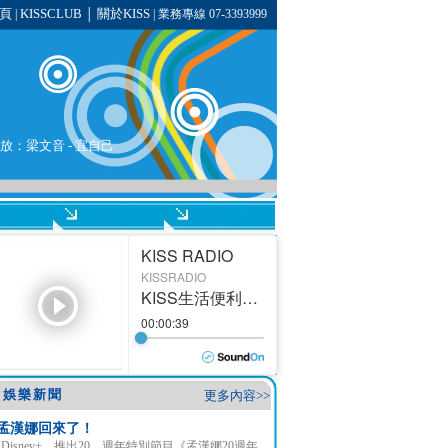
頁
KISSCLUB
關於KISS
|
│
| 業務專線 07-3393999
播放：
梁文音
- 宜自己
娛樂新聞
更多內容>>
孟漢娜回來了！
Disney+ 推出20 週年特別節目《孟漢娜20週年