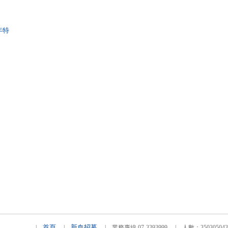
年特
首頁
新血招募
|
|
| 業務專線 07-3393999 | 人數：3503050