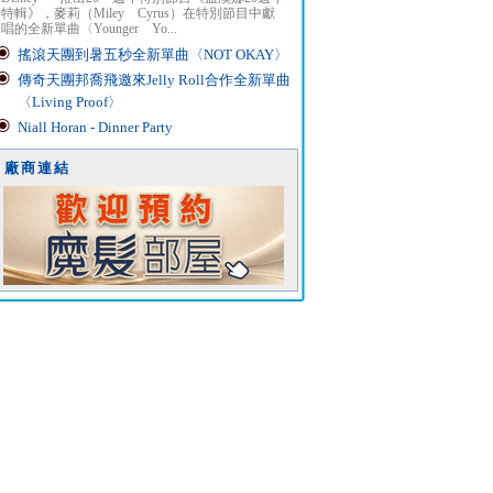
特輯》，麥莉（Miley Cyrus）在特別節目中獻
唱的全新單曲〈Younger Yo...
搖滾天團到暑五秒全新單曲〈NOT OKAY〉
傳奇天團邦喬飛邀來Jelly Roll合作全新單曲
〈Living Proof〉
Niall Horan - Dinner Party
廠商連結