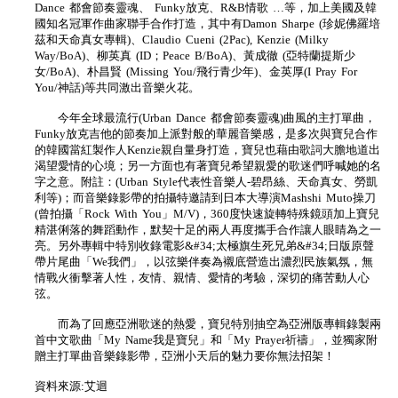
Dance 都會節奏靈魂、 Funky放克、R&B情歌 …等，加上美國及韓
國知名冠軍作曲家聯手合作打造，其中有Damon Sharpe (珍妮佛羅培
茲和天命真女專輯)、Claudio Cueni (2Pac), Kenzie (Milky
Way/BoA)、柳英真 (ID；Peace B/BoA)、黃成徹 (亞特蘭提斯少
女/BoA)、朴昌賢 (Missing You/飛行青少年)、金英厚(I Pray For
You/神話)等共同激出音樂火花。
今年全球最流行(Urban Dance 都會節奏靈魂)曲風的主打單曲，
Funky放克吉他的節奏加上派對般的華麗音樂感，是多次與寶兒合作
的韓國當紅製作人Kenzie親自量身打造，寶兒也藉由歌詞大膽地道出
渴望愛情的心境；另一方面也有著寶兒希望親愛的歌迷們呼喊她的名
字之意。附註：(Urban Style代表性音樂人-碧昂絲、天命真女、勞凱
利等)；而音樂錄影帶的拍攝特邀請到日本大導演Mashshi Muto操刀
(曾拍攝「Rock With You」M/V)，360度快速旋轉特殊鏡頭加上寶兒
精湛俐落的舞蹈動作，默契十足的兩人再度攜手合作讓人眼睛為之一
亮。另外專輯中特別收錄電影&#34;太極旗生死兄弟&#34;日版原聲
帶片尾曲「We我們」，以弦樂伴奏為襯底營造出濃烈民族氣氛，無
情戰火衝擊著人性，友情、親情、愛情的考驗，深切的痛苦動人心
弦。
而為了回應亞洲歌迷的熱愛，寶兒特別抽空為亞洲版專輯錄製兩
首中文歌曲「My Name我是寶兒」和「My Prayer祈禱」，並獨家附
贈主打單曲音樂錄影帶，亞洲小天后的魅力要你無法招架！
資料來源:艾迴