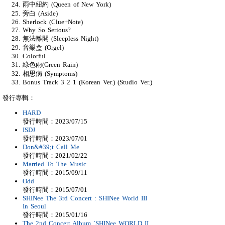
雨中紐約 (Queen of New York)
旁白 (Aside)
Sherlock (Clue+Note)
Why So Serious?
無法離開 (Sleepless Night)
音樂盒 (Orgel)
Colorful
綠色雨(Green Rain)
相思病 (Symptoms)
Bonus Track 3 2 1 (Korean Ver.) (Studio Ver.)
發行專輯：
HARD
發行時間：2023/07/15
ISDJ
發行時間：2023/07/01
Don&#39;t Call Me
發行時間：2021/02/22
Married To The Music
發行時間：2015/09/11
Odd
發行時間：2015/07/01
SHINee The 3rd Concert : SHINee World III
In Seoul
發行時間：2015/01/16
The 2nd Concert Album `SHINee WORLD II