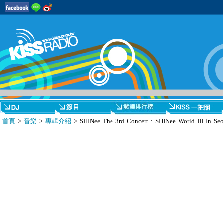
首頁
>
音樂
>
專輯介紹
> SHINee The 3rd Concert : SHINee World III In Seo