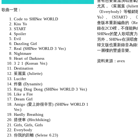
會有想要重溫演唱會氣
尤其，《茱麗葉 (Juliet
歌曲一覽：
《Everybody》等
Yo》、《START》、《
Code to SHINee WORLD
會版本重新編曲的《Real
Kiss Yo
錄在2CD裡，不僅能
START
SHINee的驚人歌唱
Spoiler
Evil
另外，SHINee在演唱
Dazzling Girl
韓文版也重新錄音為錄音室
Real (SHINee WORLD 3 Ver.)
一層樓的豐盛音樂。
Nightmare
Heart of Darkness
資料來源：avex
3 2 1 (Korean Ver.)
Destination
茱麗葉 (Juliette)
Lucifer
炸藥 (Dynamite)
Ring Ding Dong (SHINee WORLD 3 Ver.)
Like a Fire
Dream Girl
Amigo (愛上妳很辛苦) (SHINee WORLD 1
Ver.)
Hardly Breathing
搭便車 (Hitchhiking)
Girls, Girls, Girls
Everybody
你我的距離 (Selene 6.23)