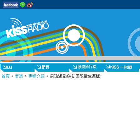
首頁
>
音樂
>
專輯介紹
> 男孩遇見妳(初回限量生產版)