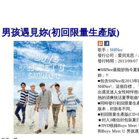
男孩遇見妳(初回限量生產版)
歌手：
SHINee
發行公司：愛貝克思 / a
發行時間：2013/09/07
■SHINee最能炒熱今夏
妳」!!
■包含SHINee在201
SHINee!」這個目標，
出遇見迷人女性時怦然
熱的清爽快活夏季歌曲
■同時發行初回限量生產版
版本，封面各不同。
■初回限量生產版(CD+
★封入3種信封包裝夏
★DVD收錄Boys Mee
和Boys Meet U