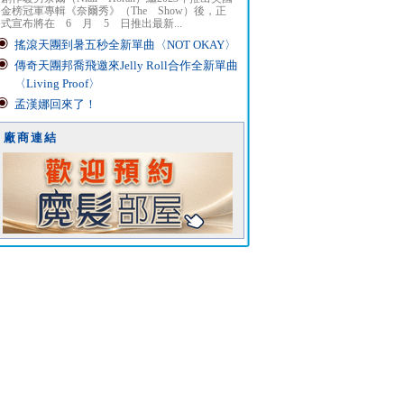
金榜冠軍專輯《奈爾秀》（The Show）後，正
式宣布將在 6 月 5 日推出最新...
搖滾天團到暑五秒全新單曲〈NOT OKAY〉
傳奇天團邦喬飛邀來Jelly Roll合作全新單曲
〈Living Proof〉
孟漢娜回來了！
廠商連結