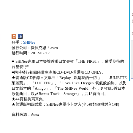
歌手：
SHINee
發行公司：愛貝克思 / avex
發行時間：2012/02/17
■ SHINee進軍日本樂壇首張日文專輯「THE FIRST」，備受期待的
台壓發行!!
■同時發行初回限量生產版CD+DVD‧普通版CD ONLY。
★普通版CD收錄日文單曲「Replay -妳是我的一切-」、「JULIETTE
茱麗葉」、「LUCIFER」、「Love Like Oxygen 氧氣般的妳」以及
日文版本的「Amigo」、「The SHINee World」外，更收錄5首日本
原創曲目，以及Bonus Track「Stranger」，共13首曲目。
★44頁精美寫真集。
★普通版初回式樣：SHINee專屬小卡封入(全5種類隨機封入1種)
資料來源：Avex