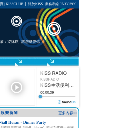
頁
KISSCLUB
關於KISS
|
│
| 業務專線 07-3393999
播放：
梁詠琪
-
該怎麼愛你
娛樂新聞
更多內容>>
Niall Horan - Dinner Party
創作暖男奈爾（Niall Horan）繼2023年推出英國