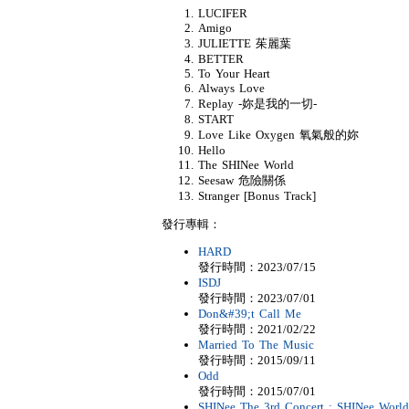
LUCIFER
Amigo
JULIETTE 茱麗葉
BETTER
To Your Heart
Always Love
Replay -妳是我的一切-
START
Love Like Oxygen 氧氣般的妳
Hello
The SHINee World
Seesaw 危險關係
Stranger [Bonus Track]
發行專輯：
HARD
發行時間：2023/07/15
ISDJ
發行時間：2023/07/01
Don&#39;t Call Me
發行時間：2021/02/22
Married To The Music
發行時間：2015/09/11
Odd
發行時間：2015/07/01
SHINee The 3rd Concert : SHINee World 