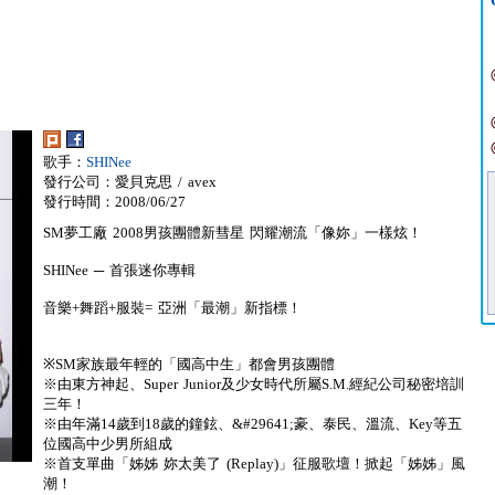
歌手：
SHINee
發行公司：愛貝克思 / avex
發行時間：2008/06/27
SM夢工廠 2008男孩團體新彗星 閃耀潮流「像妳」一樣炫！
SHINee ─ 首張迷你專輯
音樂+舞蹈+服裝= 亞洲「最潮」新指標！
※SM家族最年輕的「國高中生」都會男孩團體
※由東方神起、Super Junior及少女時代所屬S.M.經紀公司秘密培訓
三年！
※由年滿14歲到18歲的鐘鉉、&#29641;豪、泰民、溫流、Key等五
位國高中少男所組成
※首支單曲「姊姊 妳太美了 (Replay)」征服歌壇！掀起「姊姊」風
潮！