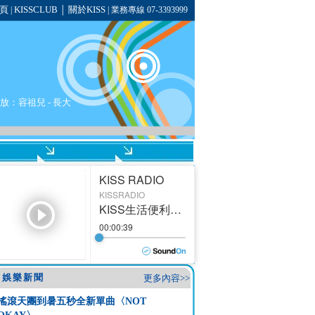
頁
KISSCLUB
關於KISS
|
│
| 業務專線 07-3393999
播放：
容祖兒
- 長大
娛樂新聞
更多內容>>
搖滾天團到暑五秒全新單曲〈NOT