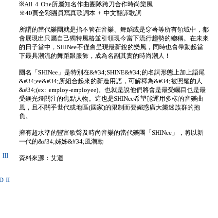
※All 4 One所屬知名作曲團隊跨刀合作時尚樂風
※40頁全彩團員寫真歌詞本 + 中文翻譯歌詞
所謂的當代樂團就是指不管在音樂、舞蹈或是穿著等所有領域中，都
會展現出只屬自己獨特風格並引領現今當下流行趨勢的總稱。在未來
的日子當中，SHINee不僅會呈現最新銳的樂風，同時也會帶動起當
下最具潮流的舞蹈跟服飾，成為名副其實的時尚潮人！
團名「SHINee」是特別在&#34;SHINE&#34;的名詞形態上加上語尾
&#34;ee&#34;所組合起來的新造用語，可解釋為&#34;被照耀的人
&#34;(ex: employ-employee)。也就是說他們將會是最受矚目也是最
受鎂光燈關注的焦點人物。這也是SHINee希望能運用多樣的音樂曲
風，且不關乎世代或地區(國家)的限制而要媚惑廣大樂迷族群的抱
負。
擁有超水準的豐富歌聲及時尚音樂的當代樂團「SHINee」，將以新
一代的&#34;姊姊&#34;風潮動
III
資料來源：艾迴
 II