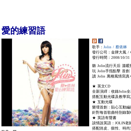
愛的練習語
歌手：
Jolin / 蔡依林
發行公司：金牌大風 / Gol
發行時間：2008/10/31
聽 Jolin流行天后 
玩 Jolin手指點擊 
讀 Jolin 萬種風情
★ 英文CD
全新演繹：收錄Joli
搭配互動光碟及教學寫
★ 互動光碟
樂壇首創：貼心互動編排
針對每首歌曲特別錄製
★ 英語有聲書
談情說英語：JOLIN
搭配俏皮、個性、時尚