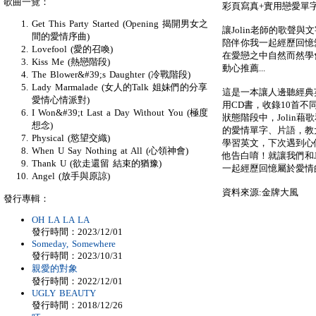
歌曲一覽：
彩頁寫真+實用戀愛單
Get This Party Started (Opening 揭開男女之
讓Jolin老師的歌聲與
間的愛情序曲)
陪伴你我一起經歷回憶
Lovefool (愛的召喚)
在愛戀之中自然而然學
Kiss Me (熱戀階段)
動心推薦...
The Blower&#39;s Daughter (冷戰階段)
Lady Marmalade (女人的Talk 姐妹們的分享
這是一本讓人邊聽經典
愛情心情派對)
用CD書，收錄10首不
I Won&#39;t Last a Day Without You (極度
狀態階段中，Jolin
想念)
的愛情單字、片語，教
Physical (慾望交織)
學習英文，下次遇到心
When U Say Nothing at All (心領神會)
他告白唷！就讓我們和J
Thank U (欲走還留 結束的猶豫)
一起經歷回憶屬於愛情
Angel (放手與原諒)
資料來源:金牌大風
發行專輯：
OH LA LA LA
發行時間：2023/12/01
Someday, Somewhere
發行時間：2023/10/31
親愛的對象
發行時間：2022/12/01
UGLY BEAUTY
發行時間：2018/12/26