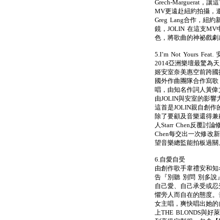
Grech-Marguera
MV更遠赴紐約拍攝，邀來曾製
Greg Lang合作，紐約新銳
鏡，JOLIN 在這支
色，將歌曲的神祕戲劇
5.I’m Not Yours F
2014亞洲樂壇最驚為
姬安室奈美惠空前跨國攜手合
國外作曲團隊合作寫歌
唱，由知名作詞人黃偉文為
由JOLIN與安室的影響力
這首是JOLIN親自創
除了要顧及音樂還得兼
人Starr Chen反覆
Chen每交出一次修改
望音樂總監能拍板過關
6.自愛自受
由創作歌手韋禮安和知
告『別聽 別問 別多
自己愛、自己承受或忍
懼旁人而自在的態度。音
女主唱，爽快唱出她的自
上THE BLONDS