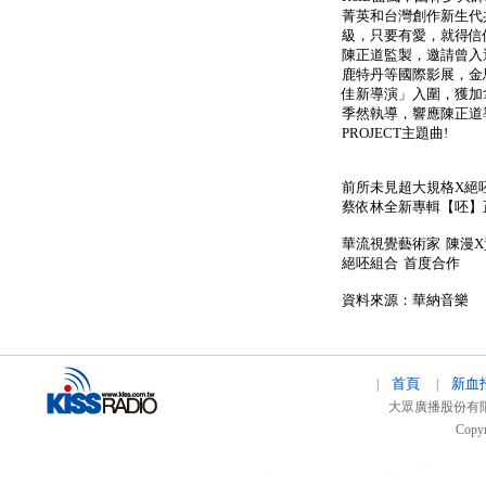
菁英和台灣創作新生代
級，只要有愛，就得信
陳正道監製，邀請曾入
鹿特丹等國際影展，金
佳新導演」入圍，獲加
季然執導，響應陳正道
PROJECT主題曲!
前所未見超大規格X絕
蔡依林全新專輯【呸】
華流視覺藝術家 陳漫
絕呸組合 首度合作
資料來源：華納音樂
首頁
新血
|
|
大眾廣播股份有限公司 
Copyr
51relaw
300714
nfc tag
smart card smart
hi