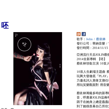
呸
歌手：
Jolin / 蔡依林
發行公司：華納音樂 / War
發行時間：2014/11/15
亞洲流行天后JOLIN蔡
2014全新專輯 【呸】
蔡依林領銜主演 10首
10首人生劇場主題曲 
玩興大發徹底『PLAY
力邀名詞人黃偉文擔任
用玩笑樂觀面對 用音
蔡依林籌備多時的新專
音，呼應著JOLIN這
因子在她身上總是蠢蠢欲
到了她很羨幕自己所欣