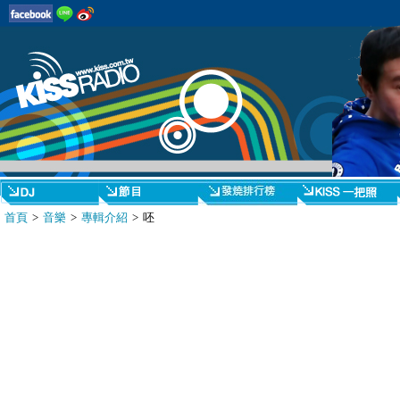
首頁
>
音樂
>
專輯介紹
> 呸