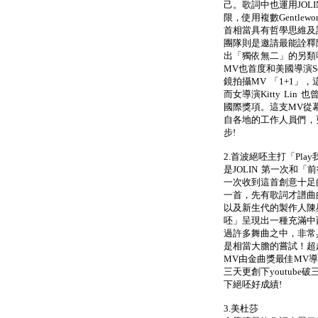
己。歌詞中也運用JOLI
限，使用複數Gentle
首相當具有哲學思維及詩
團隊則是邀請最能詮釋
出「獨依無二」的另類
MV也首度和美國導演Scot
鏡拍攝MV 「1+1」
而女導演Kitty Li
國際獎項。這支MV從
自各地的工作人員們，
步!
2.首波絕呸主打「Pla
是JOLIN 第一次和
一次收到這首創意十足
一首，先有歌詞才譜曲
以及新生代的製作人陳
呸」呈現出一種充滿中西
過許多舞曲之中，非常
是相當大膽的嘗試！超
MV由金曲獎最佳MV
三天更創下youtub
下絕呸好成績!
3.美杜莎