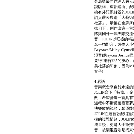
金馬獎最佳作詞人嚴云
談版權，重新編曲、配
擁有外語系背景的JOL
詞人嚴云農繼「大藝術家
杜莎」。最後在金牌舞
操刀下，創作出這一首
隊與國外一流團隊交流
音，JOLIN以旺盛的
念一拍即合，製作人小
Beyonce/Miley Cyrus/
混音師Jaycen Jos
要得到好作品的決心。而
美杜莎的印象，因為M
女子!
4.唇語
音樂概念來自於永遠的
JOLIN寫下「特務J
做，希望營造一首具有
過程中不斷反覆看著夢
快樂歌的視頻，希望能
JOLIN在這首歌配唱
摸的複雜情緒，JOLI
成果後，更是大手筆找來
音，後製混音則是找來曾為