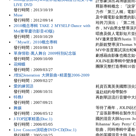
計形象演出為博版面而
LIVE DVD
釋新專輯概念：『說穿
發行時間：2013/10/19
力作「第三人稱」電影
Muse
及中國電影金雞獎的影
發行時間：2012/09/14
玲跨刀演出；「第二性」MV
2010概念專輯 TAKE 2 MYSELF-Dance with
作，MV由男女雙導演共同
Me(奢華慶功影音4D版)
唱會及個人電影短片並
發行時間：2010/10/29
MV邀來曾製作Justin T
「Myself」2010概念專輯
約新銳雙導演Thomas Wya
發行時間：2010/08/13
MV中首度嘗試演出蛇
單身情歌‧萬人舞台 2009特別紀念版
劇感藉由影像也概念如
發行時間：2009/10/09
JOLIN在新專輯中變
花蝴蝶
團隊完整打造專輯10
發行時間：2009/03/27
J世紀Jeneration 大牌新曲+精選盤2006-2009
發行時間：2009/02/27
愛的練習語
耗資百萬英美國際頂尖
發行時間：2008/10/31
遠赴紐約母帶製作
特務J
再創華語流行音樂中大
發行時間：2007/09/21
等待了兩年，JOLIN
舞孃
了這張新專輯在製作方
發行時間：2006/05/12
國的混音大師Jaycen Jos
J-TOP冠軍精選(Disc.1)
Rihanna/ Katy Per
發行時間：2006/05/05
歌曲，同時專輯中還有一首
Live Concert演唱會DVD+CD(Disc.1)
曲的英國混音大師 Dan Gr
發行時間：2005/10/25