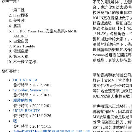
歌曲一覽：
不同的電影劇本，去體
台，也許你無法去選擇
第二性
後改寫自己的故事腳本
Play我呸
JOLIN更在音樂上做
美杜莎
輯音樂總監，更把自己
唇語
把這次新專輯【呸】當
I`m Not Yours Feat.安室奈美惠NAMIE
『PLAY』各種角色，
AMURO
樂和感動帶給大家！」有
自愛自受
歌聲的戲謔陪伴下，帶
Miss Trouble
度邀請華語樂壇知名作
電話皇后
Wyman首度擔任國
第三人稱
的成品，更讓人期待萬
不一樣又怎樣
發行專輯：
華納音樂和凌時差公司
OH LA LA LA
打造十支MV十首全主
發行時間：2023/12/01
陳奕仁/傅天余/張時霖
Someday, Somewhere
等知名金獎導演 加乘
發行時間：2023/10/31
JOLIN變身人生舞台
親愛的對象
發行時間：2022/12/01
新專輯還未正式發行，
UGLY BEAUTY
都會拍攝MV，因為首
發行時間：2018/12/26
MV後製也完全是以超高
呸
獎導演陳奕仁操刀，耗資
發行時間：2014/11/15
80年代珍芳達式的韻
Jolin蔡依林Myself世界巡迴演唱會台北安可場