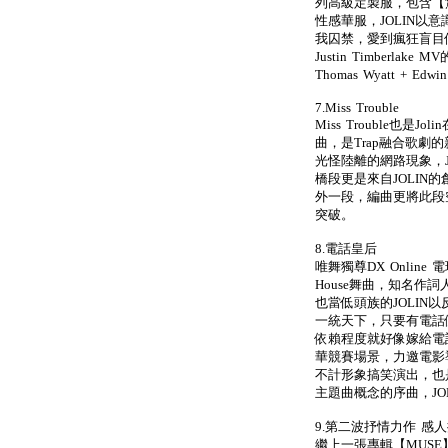
列高級定製服，包含【
性感華服，JOLIN以
我囚禁，愛到瘋狂盲目
Justin Timberla
Thomas Wyatt + Edw
7.Miss Trouble
Miss Trouble也
曲，是Trap融合歌
光怪陸離的網路現象，J
橋段更是來自JOLIN
外一段，編曲更將此段空
突破。
8.電話皇后
唯舞獨尊DX Onlin
House舞曲，知名作
也當低頭族的JOLIN
一統天下，只要有電話
依賴程度就好像嫁給電
華競賽場景，力邀電影導
不計形象搞笑演出，也
主題曲概念的序曲，JO
9.第二波抒情力作 感
繼上一張專輯【MUSE