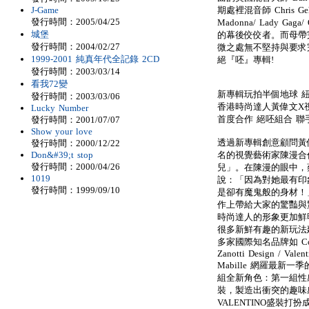
J-Game
期處裡混音師 Chris Gehr
發行時間：2005/04/25
Madonna/ Lady Gag
城堡
的幕後佼佼者。而母帶完
發行時間：2004/02/27
微之處無不堅持與要求
1999-2001 純真年代全記錄 2CD
絕『呸』專輯!
發行時間：2003/03/14
看我72變
新專輯玩拍半個地球 紐
發行時間：2003/03/06
香港時尚達人黃偉文X
Lucky Number
首度合作 絕呸組合 
發行時間：2001/07/07
Show your love
透過新專輯創意顧問黃
發行時間：2000/12/22
Don&#39;t stop
名的視覺藝術家陳漫合
發行時間：2000/04/26
兒」。在陳漫的眼中，
1019
說：「因為對她最有印象
發行時間：1999/09/10
是卻有魔鬼般的身材！
作上帶給大家的驚豔與
時尚達人的形象更加鮮
很多新鮮有趣的新玩法
多家國際知名品牌如 Comme d
Zanotti Design / Valen
Mabille 網羅最新
組全新角色：第一組性感
裝，製造出衝突的趣味感
VALENTINO盛裝