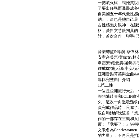
一把噴火槍，讓她笑說
了要出任務而喬裝成各
自美國五十年代最性感的妖
納』，這也是她自己最
古性感魅力眼神！在陳漫鏡
格，黃偉文慧眼獨具的
計，首次合作，聯手打
音樂總監&導演 蔡依
安室奈美惠/黃偉文/林夕
韋禮安/嚴云農/梁錦興
鍾成虎/施人誠/小安/倪
亞洲音樂菁英與金曲&#
專輯完整曲目介紹
1.第二性
一位是亞洲流行天后，
聯想陳綺貞和JOLIN
久，這次一向邀歌難求的
貞完成作品時，只邀了J
親自和她解說這首「第
作的一部存在主義和女性
覆：『我要了！』堪稱
文歌名為Gentlewo
的力量」，不再只是拘