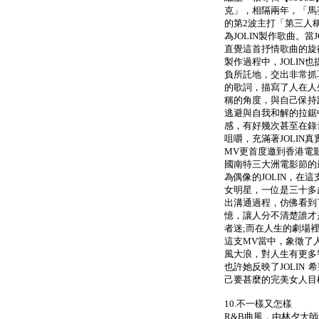
克」，相隔兩年，「馬
的第2波主打「第三人
為JOLIN製作歌曲。當
直覺這首抒情歌曲的旋
製作過程中，JOLIN
負所託地，交出非常抓
的歌詞，描寫了人在人
稱的角度，與自己保持
逃避與自我和解的拉鋸中
感，有好幾次甚至在錄
咀嚼，充滿著JOLIN
MV更首度邀到香港電
國南特三大洲電影節的
為偶像的JOLIN，在
女明星，一位是三十多
出溝通過程，仿佛看到
憶，讓人分不清楚誰才
者迷;而在人生的劇場
這支MV當中，象徵了
風大浪，對人生有更多
也許她反映了JOLIN
己要甚麼的完美女人目
10.不一樣又怎樣
R&B曲風，由林夕大