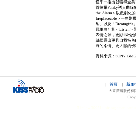
怪乎一推出就獲得全美To
首炫耀Funky誘人曲
the Alarm＞以戲
Irreplaceabl
豹」以及「Dreamgirl
冠軍曲〉和＜Liste
表情之餘，更顯示出她Di
絲揭露出更具自我特色
野的柔情、更大膽的優
資料來源：SONY BM
首頁
新血
|
|
大眾廣播股份有限公司 
Copyr
51relaw
300714
nfc tag
smart card 