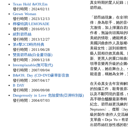
真女時期的驚人紀錄；
Texas Hold &#39;Em
碧昂絲。
發行時間：2024/02/11
Grown Woman
「碧昂絲現象」在全球
發行時間：2023/12/13
倖：身為歌手，她的音
檸檬特調/LEMONADE
亢激情，加上揮灑自若
發行時間：2016/05/13
作者，無論街頭風味的
絕對碧昂絲
美絕的情歌，總能將多
發行時間：2013/12/27
美國詞曲創作人及版權
第4擊2CD時尚特典
美籍女性；談到前瞻性
發行時間：2011/06/28
藝人競相仿效其曲風、
雙面碧昂絲(白金慶功版)
新、更黑人的重口味曲
發行時間：2009/12/18
領導音樂再升級的企圖
Irreemplazable(無可取代)
音樂人，她在舞台上、伸
發行時間：2007/09/04
能道盡，稱她為女神，
B&#39; Day (CD+DVD豪華影音旗
發行時間：2007/04/17
在天命真女去年宣佈解散之
B DAY
的拍攝工作，殺青後原
發行時間：2006/09/08
以及不斷閃現的靈感，
Dangerously in Love 危險愛情(亞洲特別版)
高手聯合醞釀最新專輯《
發行時間：2004/07/03
紀念。碧昂絲更洗練的筆觸在
Neptunes〉、傑斯〈Ja
級的製作/創作人交流
支單曲＜Deja Vu
出碧昂絲狂放性感的歌