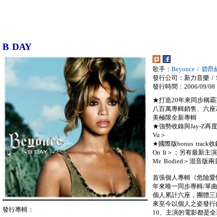
B DAY
歌手：
Beyonce / 碧昂
發行公司：新力音樂 / So
發行時間：2006/09/08
★打造20年來同步稱
八百萬專輯銷售、六座
美極限全新專輯
★強勢收錄與Jay-Z再
Vu＞
★國際版bonus tra
On It＞；另有最新主演電
Me Bodied＞混音版
首張個人專輯《危險愛情Dan
年來唯一同步專輯/單
個人累計六座，團體三
來至今以個人之姿發行
發行專輯：
10、主演的電影都是