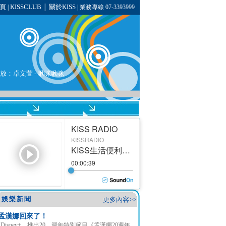
頁
KISSCLUB
關於KISS
|
│
| 業務專線 07-3393999
播放：
卓文萱
-
啾咪啾咪
娛樂新聞
更多內容>>
孟漢娜回來了！
Disney+ 推出20 週年特別節目《孟漢娜20週年