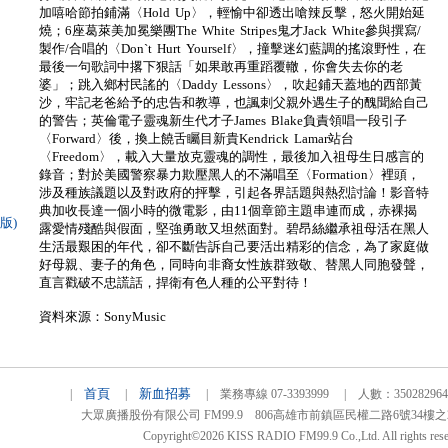
加嘻哈節拍鋪滿〈Hold Up〉，輕愉中卻透出嗆辣反擊，怒火開始延
燒；6座葛萊美加冕樂團The White Stripes鬼才Jack White參與撰寫/
製作/合唱的〈Don`t Hurt Yourself〉，撞擊迷幻藍調的搖滾野性，在
最後一句歌詞中撂下狠話「如果敢再重蹈覆轍，你會失去你的老
婆」；跳入鄉村民謠的〈Daddy Lessons〉，吹起鋪天蓋地的西部黃
沙，牢記老爸給予的忠告和教導，也諷刺父親外遇生子的醜聞給自己
的警告；英倫電子靈魂新生代才子James Blake負責領唱一段引子
〈Forward〉後，換上饒舌矚目新貴Kendrick Lamar站台
〈Freedom〉，載入大量放克靈魂的調性，最後加入祖母生日感言的
錄音；對於美國警察暴力欺壓黑人的不滿唱至〈Formation〉裡頭，
涉及種族議題以及對政府的抨擊，引起各界話題與熱烈討論！影音特
典加收長達一個小時的微電影，由11個章節主題串連而成，赤裸揭
別版)
露愛情殘酷與假面，堅強勇敢又坦然面對。碧昂絲繼承祖母活在黑人
生活最艱困的年代，卻不斷告訴自己要活出精彩的信念，為了家庭做
好母親、妻子的角色，同時向非裔女性族群致敬、替黑人同胞發聲，
直言戳破不忠謊話，捍衛有色人種的公平對待！
資料來源：SonyMusic
首頁
新血招募
|
|
| 業務專線 07-3393999 | 人數：3502829
大眾廣播股份有限公司 FM99.9 806高雄市前鎮區民權二路6號34樓之2 TEL
Copyright©2026 KISS RADIO FM99.9 Co.,Ltd. All rights rese