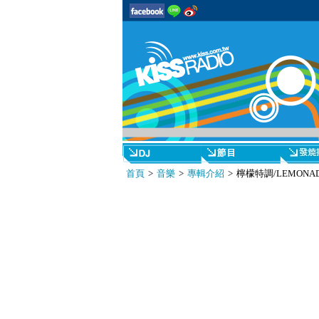
首頁
>
音樂
>
專輯介紹
> 檸檬特調/LEMONA