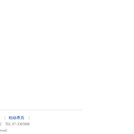
粉絲專頁
64 |
|
:07-3365888
rved.