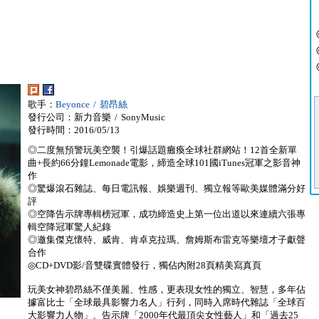
歌手：
Beyonce / 碧昂絲
發行公司：新力音樂 / SonyMusic
發行時間：2016/05/13
◎二度無預警玩美空襲！引爆話題癱瘓全球社群網站！12首全新單
曲+長約66分鐘Lemonade電影，締造全球101國iTunes冠軍之影音神
作
◎驚爆滾石雜誌、每日電訊報、娛樂週刊、獨立報等歐美媒體滿分好
評
◎空降告示牌專輯榜冠軍，成功締造史上第一位出道以來連續六張專
輯空降冠軍驚人紀錄
◎邀集傑克懷特、威肯、肯卓克拉瑪、詹姆斯布雷克等樂壇才子獻聲
合作
◎CD+DVD影/音雙碟實體發行，獨佔內附28頁精美寫真頁
玩美女神碧昂絲不僅美麗、性感，更表現女性的獨立、智慧，多年佔
據富比士「全球最具影響力名人」行列，同時入席時代雜誌「全球百
大影響力人物」、告示牌「2000年代最頂尖女性藝人」和「過去25