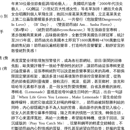
年來50位最佳節奏藍調/嘻哈藝人」、美國唱片協會「2000年代頂尖
藝人」、GQ雜誌「21世紀百大性感女性」等名單加持！總括天命真
女合唱團到個人單飛生涯，抱回20座葛萊美獎加冕，立足葛萊美史
te) 別
上第二位贏取榮耀最多的女藝人。一共發行《危險愛情Dangerously
In Love》、《B’ Day》、《雙面碧昂絲I Am… Sasha Fierce》、
《第4擊4》、《絕對碧昂絲Beyonc&eacute;》等五張錄音室專輯，
殺手
逐步脫離商業束縛，品味藝術傑作，全數空降美國告示牌冠軍，統計
至2015年底，碧昂絲光在美國本土即寫下1600萬專輯+4700萬數位單
曲銷售紀錄！碧昂絲玩遍精彩樂章，打造時尚音樂饗宴，動靜皆宜的
散發絕對美感！
延續 (詹
再度震驚全球歌壇無預警發片，成為各社群網站、節目/新聞的頭條
焦點，歐美樂評幾乎一致給予壓倒性的好評，讓碧昂絲這張專輯更是
由 (肯
討論度爆表，這張專輯絕對可以說是她音樂事業以來的高峰。不願侷
限固定樂派框架，邀請多達16組幕後製作群操控音樂新鮮度，從熟
悉的節奏藍調到靈魂樂，接軌流行、搖滾、藍調，甚至鄉村、放克和
嘻哈等元素都不放過，是一段女性對愛情覺醒、自省及療癒的旅程。
專輯名《Lemonade》靈感是祖母90歲生日時的一席話，出自一句諺
語「When Life Gives You Lemons，Make Lemonade！當生命給你
酸檸檬時，就把它做成甜又好喝的檸檬汁。」碧昂絲被歸類勝利組的
同時，內心卻隱藏許多不為人知的苦痛，藉由新作的角度切入核心，
從女人的直覺引爆事件開端，隨之而來的憤怒一次宣洩。轉個念頭，
靜下心來選擇寬恕、再給一次機會，希望能有轉機、使浪子回頭。深
沉緩版的〈Pray You Catch Me〉，弦樂和鋼琴的輕柔交錯輔佐，不
打斷碧昂絲內心對情感的質疑、掙扎甚至絕望自問自答；舒服的雷鬼