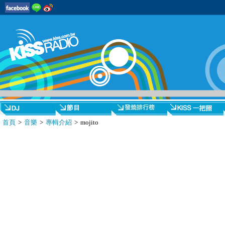
首頁
>
音樂
>
專輯介紹
> mojito