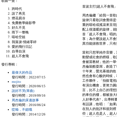
歌曲一覽：
首波主打[超人不會飛
跨時代
說了再見
周杰倫繼「給我一首歌
煙花易冷
旋律只看歌詞會覺得是
免費教學錄影帶
重的嘻哈或搖滾來呈現
好久不見
配上很溫暖的旋律，就
雨下一整晚
首「超人不會飛」唱的
嘻哈空姐
享；為什麼說超人不會
我落淚‧情緒零碎
異功能拯救世界，只有
愛的飛行日記
自導自演
當初只想單純作音樂，
超人不會飛
動變成社會的榜樣，歌
會被當教材」他的一舉
發行專輯：
杰倫裝酷耍屌，創造了
十年來，螢光幕後的他
最偉大的作品
然也會有心酸的時候，
發行時間：2022/07/15
工作夥伴，「拍個電視
mojito
有演出機會，更努力圓
發行時間：2020/06/15
言，比不上自己的理想
說好不哭(單曲)
的車住的樓，都被放大
發行時間：2019/09/16
人好事代表?，出專輯
周杰倫的床邊故事
有話講，他唱：「如果
發行時間：2016/06/24
在別人的批評和規則裡
哎呦，不錯哦
些；超人也是人，超人
發行時間：2014/12/26