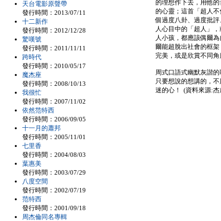
的理想作下去，用他的
天台電影原聲帶
的心靈；這首「超人不
發行時間：2013/07/11
個過度八卦、過度批評
十二新作
人心目中的「超人」，
發行時間：2012/12/28
人小孩，都應該偶爾為
驚嘆號
爾能超脫出社會的框架
發行時間：2011/11/11
完美，或是欣賞不同角
跨時代
發行時間：2010/05/17
周式口語式幽默灰諧的
魔杰座
只要想說的想講的，不
發行時間：2008/10/13
迷的心！ (資料來源:杰
我很忙
發行時間：2007/11/02
依然范特西
發行時間：2006/09/05
十一月的蕭邦
發行時間：2005/11/01
七里香
發行時間：2004/08/03
葉惠美
發行時間：2003/07/29
八度空間
發行時間：2002/07/19
范特西
發行時間：2001/09/18
周杰倫同名專輯