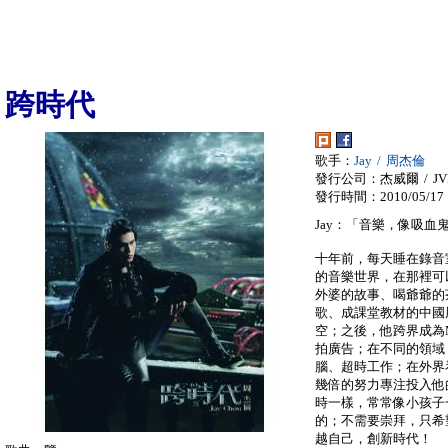
跨時代
歌手：
Jay / 周杰倫
發行公司：杰威爾 / JVR
發行時間：2010/05/17
Jay：「音樂，像吸
十年前，每天睡在錄音
的音樂世界，在那裡可
外婆的故事、喝爺爺的
歌、成課堂教材的中國
空；之後，他跨界成為
拍廣告；在不同的領域
腦、超時工作；在外界
幾倍的努力專注投入他
時一樣，常常像小孩子
的；不需要崇拜，只希
越自己，創新時代！