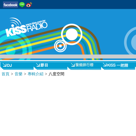
首頁
>
音樂
>
專輯介紹
> 八度空間