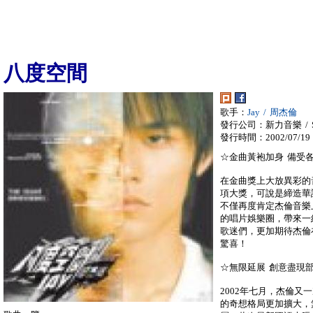
八度空間
歌手：
Jay / 周杰倫
發行公司：新力音樂 / So
發行時間：2002/07/19
☆金曲黃袍加身 備受
在金曲獎上大放異彩的
項大獎，可說是締造華
不僅再度肯定杰倫音樂
的唱片娛樂圈，帶來一
歌迷們，更加期待杰倫
驚喜！
☆無限延展 創意盡現
2002年七月，杰倫
的奇想格局更加擴大，