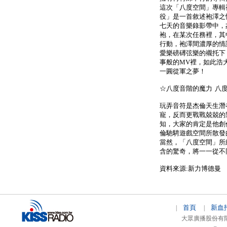
這次「八度空間」專輯
役」是一首敘述袍澤之
七天的音樂錄影帶中，
袍，在某次任務裡，其
行動，袍澤間濃厚的情
愛樂磅礡弦樂的襯托下
事般的MV裡，如此浩
一圓從軍之夢！
☆八度音階的魔力 八
玩弄音符是杰倫天生潛
寵，反而更戰戰兢兢的
知，大家的肯定是他創
倫馳騁遊戲空間所散發
當然，「八度空間」所
含的驚奇，將一一從不同角度席捲
資料來源:新力博德曼
首頁
新血
|
|
大眾廣播股份有限公司 