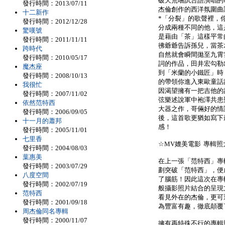
破天荒嚐試台語演唱的
發行時間：2013/07/11
杰倫創作的西洋氛圍曲
十二新作
*「分裂」的歌聲裡，
發行時間：2012/12/28
分成兩種不同的他，這
驚嘆號
是藉由「茶」這樣平常
發行時間：2011/11/11
彿爺爺告訴孫兒，當茶
跨時代
自然就會瞬間拋至九霄
發行時間：2010/05/17
詞的作品，田井宏勾勒
魔杰座
到「米蘭的小鐵匠」時
發行時間：2008/10/13
的帶領你進入東歐童話
我很忙
因渴望擁有一把吉他的故
發行時間：2007/11/02
弦樂述說軍中袍澤共患
依然范特西
大器之作，哥倆好的情
發行時間：2006/09/05
後，這首歌更猶如寫下
十一月的蕭邦
感！
發行時間：2005/11/01
七里香
☆MV媲美電影 專輯照
發行時間：2004/08/03
葉惠美
在上一張「范特西」專
發行時間：2003/07/29
劃突破「范特西」，便
八度空間
了腦筋！因此這次在專
發行時間：2002/07/19
般攝影照片結合的呈現
范特西
看見外在的杰倫，更可
發行時間：2001/09/18
為豐富有趣，徹底顛覆
周杰倫同名專輯
發行時間：2000/11/07
擁有再特殊不行的專輯