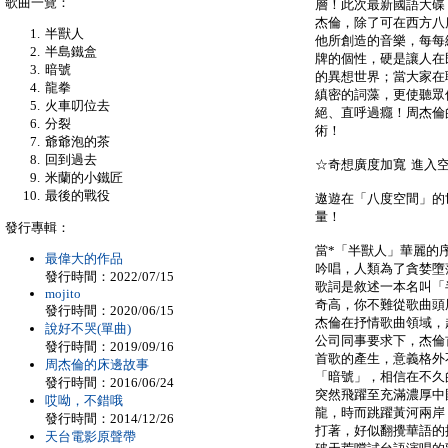
歌曲一覽：
層！此次最新國語大碟「
杰倫，除了可在西方八
半獸人
他所創造的音樂，每每
半島鐵盒
牌的個性，硬是讓人在
暗號
的異想世界；當大家在
龍拳
縝密的詞藻，更使聽眾
火車叨位去
絕、直呼過癮！周杰倫
分裂
術！
爺爺泡的茶
回到過去
☆奇想廣度加寬 進入
米蘭的小鐵匠
最後的戰役
遨遊在「八度空間」的
量！
發行專輯：
當*「半獸人」華麗的
最偉大的作品
吟唱，人類為了貪婪墮
發行時間：2022/07/15
歌詞是敘述一本名叫「
mojito
奇高，你不難從歌曲頭
發行時間：2020/06/15
杰倫在抒情歌曲領域，
說好不哭(單曲)
公司同事要求下，杰倫
發行時間：2019/09/16
首歌的產生，意義格外
周杰倫的床邊故事
「暗號」，相信在不久
發行時間：2016/06/24
突然飛躍至充滿濃厚中
哎呦，不錯哦
龍，時而跳躍黃河兩岸
發行時間：2014/12/26
打著，好似翻攪華語的
天台電影原聲帶