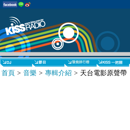
首頁
>
音樂
>
專輯介紹
> 天台電影原聲帶