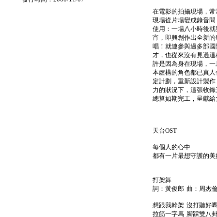
在電影的拍攝現場，常
現場從片場變成錄音間
使用：一場八小時後就
宵，即興創作出全新的
唱！就連參與過多部國
才，也從來沒有見過這
許是因為身在現場，一
本虛構的角色都已真人
定計劃，重新設計製作
力的狀況下，這張收錄
總算如期完工，呈獻給
天台OST
每個人的心中
都有一片最想守護的美
打架舞
詞：黃俊郎 曲：周杰
想跟我幹架 沒打聽好
拉筋一字馬 腳踩雙八