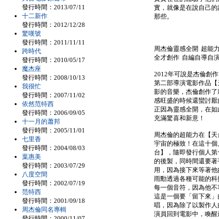
發行時間：2013/07/11
實，就像是在說自己的
十二新作
那些。
發行時間：2012/12/28
驚嘆號
發行時間：2011/11/11
周杰倫靈感全開 超能
跨時代
全才創作 自編自導自
發行時間：2010/05/17
魔杰座
2012年可說是杰倫
發行時間：2008/10/13
第二部導演電影作品【
我很忙
影的音樂，杰倫創作了
發行時間：2007/11/02
感旺盛的時候還蠻討厭
依然范特西
正因為靈感全開，在如
發行時間：2006/09/05
充滿驚喜和新意！
十一月的蕭邦
發行時間：2005/11/01
周杰倫的超能力在【天
七里香
宇宙的極致！在這十個
發行時間：2004/08/03
台】，隨即發行個人第
葉惠美
的後製，同時間還要著
發行時間：2003/07/29
用，因為接下來等著他
八度空間
雨勳透過各種可能的科
發行時間：2002/07/19
每一個音符，因為他不
范特西
這是一個要「留下來」
發行時間：2001/09/18
唱，因為除了以製作人
周杰倫同名專輯
演員回到電影中，喚醒
發行時間：2000/11/07