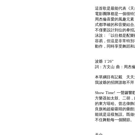
這首歌是最能代表《天
電影團隊都是一個很特
周杰倫喜愛的風趣元素
式都準確的和音樂結合
不僅要設計到位的拳招
泳說：「以往都是配樂
容易，但這是非常特別
動作，同時享受舞蹈和
波爺 1’26”
詞：方文山 曲：周杰
本草綱目有記載 天天
我波爺的招牌誰敢不拜 
Show Time! 一
方樂器如太鼓、二胡，
的東方嘻哈。曾志偉飾
良旗袍超級吸睛的藥館
能就是這樣無誤。既做
不住舞動每一個關節。
天台