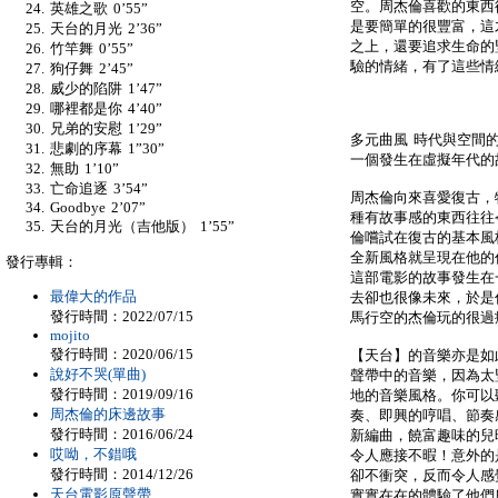
空。周杰倫喜歡的東西
英雄之歌 0’55”
是要簡單的很豐富，這
天台的月光 2’36”
之上，還要追求生命的
竹竿舞 0’55”
驗的情緒，有了這些情
狗仔舞 2’45”
威少的陷阱 1’47”
哪裡都是你 4’40”
兄弟的安慰 1’29”
多元曲風 時代與空間
悲劇的序幕 1”30”
一個發生在虛擬年代的
無助 1’10”
亡命追逐 3’54”
周杰倫向來喜愛復古，
Goodbye 2’07”
種有故事感的東西往往
天台的月光（吉他版） 1’55”
倫嚐試在復古的基本風
全新風格就呈現在他的
發行專輯：
這部電影的故事發生在
最偉大的作品
去卻也很像未來，於是
發行時間：2022/07/15
馬行空的杰倫玩的很過
mojito
發行時間：2020/06/15
【天台】的音樂亦是如
說好不哭(單曲)
聲帶中的音樂，因為太
發行時間：2019/09/16
地的音樂風格。你可以
周杰倫的床邊故事
奏、即興的哼唱、節奏
發行時間：2016/06/24
新編曲，饒富趣味的兒
哎呦，不錯哦
令人應接不暇！意外的
發行時間：2014/12/26
卻不衝突，反而令人感
天台電影原聲帶
實實在在的體驗了他們