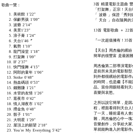
3首 精選電影主題曲 
歌曲一覽：
「打架舞」正宗！天台
美術館 1’22”
「 波爺 」保證「秀
保齡男孩 1’09”
「 天台 」自在隨興的
波爺 2’14”
13首 電影歌曲 ＋ 22
美景1’23”
浪子膏 1’24”
『一次超值擁有！35
天台1’46〞
氣勢 1’10”
【天台】周杰倫的繽紛
龍門澡堂 1’18”
簡單的很豐富 是最困
打架舞 1’09”
IF 2’37”
周杰倫第二部導演電影
快門慢舞 4’15”
是前所未見的電影類型
阿郎的童年 1’06”
到外都很繽紛的電影作
Strike 0’48”
的時間，也是繼【不能
熱血碼頭 0’53”
品。當你用眼睛看到天
錢難賺 1’21”
喜樂與哀愁。
水管的友情 1’26”
逛夜市 0’42”
之所以說它簡單，是因
情人湖夜市 1’02”
程，裡面看得到天台人
撈金魚 0’48”
了一天，睡前還有人會
骰子 1’01”
雜，周杰倫把心中一塊
大明星 1’29”
音樂創作，分享給大家
屋頂上的願望 2’18”
單就能夠進入的電影作
You`re My Everything 5’42”