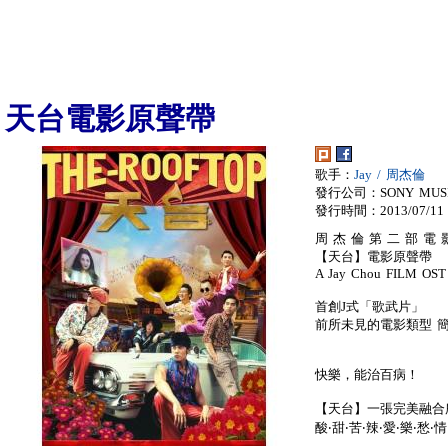
天台電影原聲帶
歌手：
Jay / 周杰倫
發行公司：SONY MUS
發行時間：2013/07/11
周 杰 倫 第 二 部 電 
【天台】電影原聲帶
A Jay Chou FILM OST
首創J式「歌武片」
前所未見的電影類型 
快樂，能治百病！
【天台】一張完美融合
酸‧甜‧苦‧辣‧愛‧樂‧愁‧情