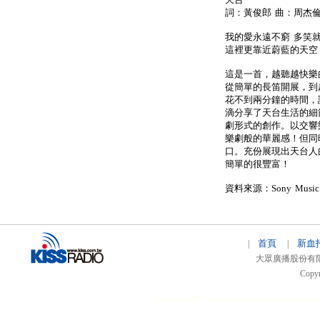
詞：黃俊郎 曲：周杰
我的愛永遠不窮 多笑
這裡更靠近蔚藍的天空
這是一首，越聽越快樂
從簡單的長笛開展，到
花不到兩分鐘的時間，
滴分享了天台生活的細
劇形式的創作。以交響
樂劇般的華麗感！但同
口。充份展現出天台人
簡單的很豐富！
資料來源：Sony Music
首頁
新血
|
|
大眾廣播股份有限公司 
Copyr
51relaw
300714
nfc tag
smart card smart
hi