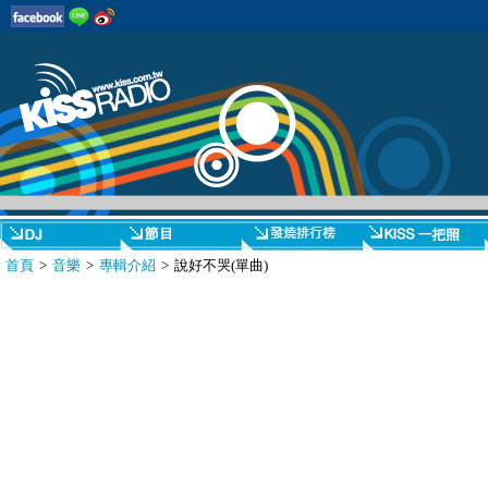
首頁
>
音樂
>
專輯介紹
> 說好不哭(單曲)