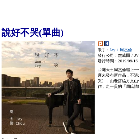
說好不哭(單曲)
歌手：
Jay / 周杰倫
發行公司：杰威爾 / JVR
發行時間：2019/09/16
亞洲天王周杰倫繼上一張
遲未發布新作品，不過2
哭〉，由老搭檔方文山
作，走一貫的「周氏情