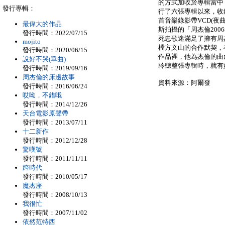
的方式加收於專輯當中
發行專輯：
行了六張專輯以來，收
首音樂錄影帶VCD(夜
最偉大的作品
斯拍攝的「周杰倫20
發行時間：2022/07/15
死忠歌迷滿足了擁有周
mojito
檔方文山的合作默契，
發行時間：2020/06/15
作品裡，他為杰倫的曲
說好不哭(單曲)
聆聽整張專輯時，就有
發行時間：2019/09/16
周杰倫的床邊故事
資料來源：阿爾發
發行時間：2016/06/24
哎呦，不錯哦
發行時間：2014/12/26
天台電影原聲帶
發行時間：2013/07/11
十二新作
發行時間：2012/12/28
驚嘆號
發行時間：2011/11/11
跨時代
發行時間：2010/05/17
魔杰座
發行時間：2008/10/13
我很忙
發行時間：2007/11/02
依然范特西