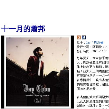
十一月的蕭邦
歌手：
Jay / 周杰倫
發行公司：阿爾發 / AL
發行時間：2005/11/01
每年夏天，大家似乎都
天，周杰倫並沒有如同
作上能夠更加精細，琢
點！亞洲天王周杰倫的
有濃濃秋意的十一月一
在專輯當中，嗅出杰倫
的感覺在音樂裡，耐聽
面向的周杰倫！
在杰倫的第六張國語大
以及大家最鍾愛的抒情
創作的＜飄移＞及＜一路向