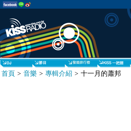
首頁
>
音樂
>
專輯介紹
> 十一月的蕭邦