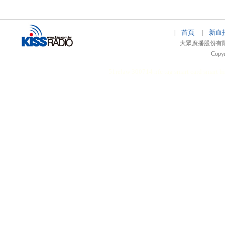
首頁
新血
|
|
大眾廣播股份有限公司 
Copyr
51relaw
300714
nfc tag
smart card smart
hi