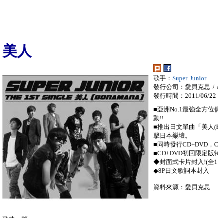
美人
歌手：
Super Junior
發行公司：愛貝克思 / a
發行時間：2011/06/22
■亞洲No.1最強全方位
動!!
■推出日文單曲「美人(
擊日本樂壇。
■同時發行CD+DVD，
■CD+DVD初回限定版
◆封面式卡片封入!(全1
◆8P日文歌詞本封入
資料來源：愛貝克思