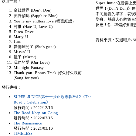
歌曲一覽：
Super Junior
世界！(Don’t Don
金錢世界 (Don’t Don)
不同意義的單字，表現
要許願嗎 (Sapphire Blue)
變身、魅惑人心的舞台
You’re my endless love (輕言細語)
反應！你...準備好要
討厭 (Hate U, Love U)
Disco Drive
Marry U
資料來源：艾迴唱片/AVE
I am
愛情離開了 (She’s gone)
Missin’ U
鏡子 (Mirror)
我們的愛 (Our Love)
Midnight Fantasy
Thank you...Bonus Track 好久好久以前
(Song for you)
發行專輯：
SUPER JUNIOR第十一張正規專輯Vol.2《The
Road : Celebration》
發行時間：2022/12/16
The Road Keep on Going
發行時間：2022/07/15
The Renaissance
發行時間：2021/03/16
TIMELESS