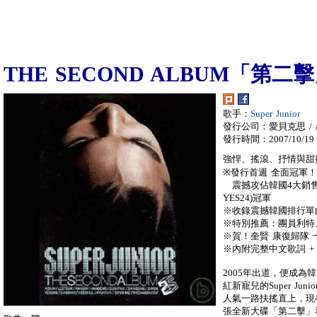
THE SECOND ALBUM「第二
歌手：
Super Junior
發行公司：愛貝克思 / a
發行時間：2007/10/19
強悍、搖滾、抒情與甜蜜 感
※發行首週 全面冠軍！
震撼攻佔韓國4大銷售排行榜(
YES24)冠軍
※收錄震撼韓國排行單曲：
※特別推薦：團員利特
※賀！奎賢 康復歸隊 
※內附完整中文歌詞 +
2005年出道，便成
紅新寵兒的Super Ju
人氣一路扶搖直上，現
張全新大碟「第二擊」