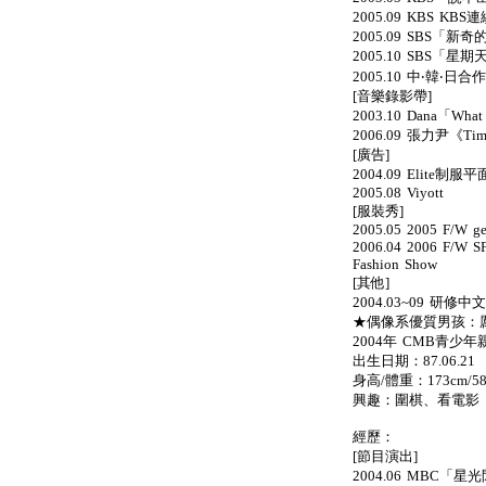
2005.09 KBS 
2005.09 SBS「新
2005.10 SBS「星
2005.10 中‧韓‧
[音樂錄影帶]
2003.10 Dana「Wh
2006.09 張力尹《Ti
[廣告]
2004.09 Elite制服
2005.08 Viyott
[服裝秀]
2005.05 2005 F/W ge
2006.04 2006 F/W SF
Fashion Show
[其他]
2004.03~09 研修中文
★偶像系優質男孩：厲旭
2004年 CMB青少
出生日期：87.06.21
身高/體重：173cm/58
興趣：圍棋、看電影
經歷：
[節目演出]
2004.06 MBC