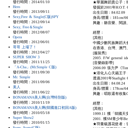
發行時間：2014/01/10
★華麗舞蹈貴公子：韓庚
Hero
發掘於2001年H.O.T
發行時間：2013/09/11
出生日期：84.02.09
Sexy,Free & Single(C版)SPY
身高/體重：181cm/66
發行時間：2012/09/14
興趣：聽音樂、閱讀
Sexy, Free＆Single
發行時間：2012/08/07
經歷：
Opera
[其他]
發行時間：2012/06/01
中國少數民族舞蹈大
哥哥 上場了！
在香港、台灣、澳門
發行時間：2012/04/27
[服裝秀]
SUPER SHOW 3
2005. F/W general i
發行時間：2011/11/25
[音樂錄影帶]
「A-Cha」(Mr.Simple C版)
2006.09 張力尹《Ti
發行時間：2011/09/30
★溶化人心天籟王子：藝
Mr. Simple
透過2001年Starlight 
發行時間：2011/09/06
出生日期：84.08.24
美人
身高/體重：178cm/64
發行時間：2011/06/22
興趣：唱歌還有收集C
BONAMANA美人啊(台灣特別版)
發行時間：2010/11/19
經歷：
BONAMANA美人啊(韓國進口初回A版)
[其他]
發行時間：2010/05/18
1999.11 獲「韓
Super Show2
2001. 獲SM青少年
發行時間：2010/01/15
★羽量級護花使者：強仁 
Sorry, Sorry(C版)