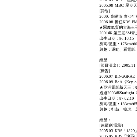
2005.08 MBC
[其他]
2000. 高陽市 青
2006.08 擔任KBS F
★惡魔氣質的大海王子：
2001年 第三屆SM
出生日期：86.10.15
身高/體重：175cm/60
興趣：運動、看電影
經歷
[節目演出]：2005.
[廣告]
2006.07 BINGG
2006.09 BoA《Key
★亞洲電影新天王：始源
透過2003年Starlight 
出生日期：87.02.10
身高/體重：183cm/65
興趣：打鼓、籃球、
經歷：
[連續劇/電影]
2005.03 KBS「1
2005.05 KBS「