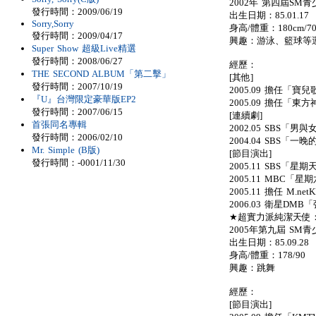
2002年 第四屆SM青
發行時間：2009/06/19
出生日期：85.01.17
Sorry,Sorry
身高/體重：180cm/70
發行時間：2009/04/17
興趣：游泳、籃球等
Super Show 超級Live精選
發行時間：2008/06/27
經歷：
THE SECOND ALBUM「第二擊」
[其他]
發行時間：2007/10/19
2005.09 擔任「
『U』台灣限定豪華版EP2
2005.09 擔任「東方
發行時間：2007/06/15
[連續劇]
首張同名專輯
2002.05 SBS「男與
發行時間：2006/02/10
2004.04 SBS「
Mr. Simple (B版)
[節目演出]
發行時間：-0001/11/30
2005.11 SBS「星期
2005.11 MBC「
2005.11 擔任 M.ne
2006.03 衛星DM
★超實力派純潔天使：神童
2005年第九屆 SM
出生日期：85.09.28
身高/體重：178/90
興趣：跳舞
經歷：
[節目演出]