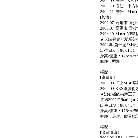
2005.09 擔任「KMTV
2005.10 擔任「東方神起
2005.11 擔任「M.n
[其他]
2002.07 高陽市 
2003.07 高陽市 
2004.10 M.net
★天賦異稟可愛系美少男
2001年 第一屆SM
出生日期：86.01.01
身高/體重：175cm/57
興趣：照相
經歷：
[連續劇]
2005.08 演出M
2005.09 KBS連
★沒心機的街舞王子：銀
透過2000年Starlight 
出生日期：86.04.04
身高/體重：176cm/58
興趣：足球、饒舌歌
經歷：
[節目演出]
2002.03 SBS 「