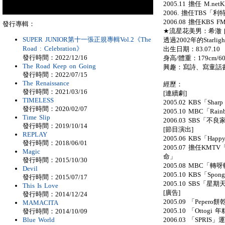
2005.11 擔任 M.n
2006. 擔任TBS「
2006.08 擔任KBS F
發行專輯：
★流星花美男：希澈 [H
SUPER JUNIOR第十一張正規專輯Vol.2《The
透過2002年的Starligh
Road : Celebration》
出生日期：83.07.10
發行時間：2022/12/16
身高/體重：179cm/60
The Road Keep on Going
興趣：寫詩、寫童話
發行時間：2022/07/15
The Renaissance
經歷：
發行時間：2021/03/16
[連續劇]
TIMELESS
2005.02 KBS「Sharp
發行時間：2020/02/07
2005.10 MBC「Rain
Time Slip
2006.03 SBS「不
發行時間：2019/10/14
[節目演出]
REPLAY
2005.06 KBS「Happy
發行時間：2018/06/01
2005.07 擔任KMT
Magic
命」
發行時間：2015/10/30
2005.08 MBC「轉呀
Devil
2005.10 KBS「Spon
發行時間：2015/07/17
2005.10 SBS「星期
This Is Love
[廣告]
發行時間：2014/12/24
2005.09 「Pepero
MAMACITA
2005.10 「Ottogi
發行時間：2014/10/09
2006.03 「SPRIS
Blue World