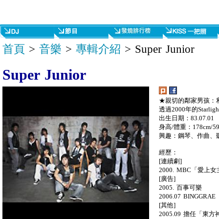
首頁
>
音樂
>
專輯介紹
> Super Junior
Super Junior
★親切的鄰家男孩：利特 
透過2000年的Starligh
出生日期：83.07.01
身高/體重：178cm/59
興趣：鋼琴、作曲、
經歷：
[連續劇]
2000. MBC「愛上
[廣告]
2005. 百事可樂
2006.07 BINGG
[其他]
2005.09 擔任「東方