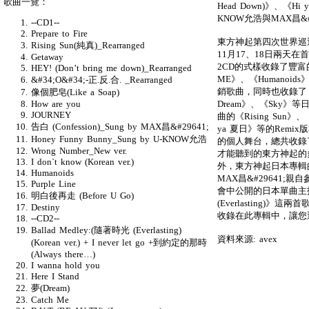
歌曲一覽：
Head Down)》、《Hi
KNOW允浩與MAX昌&
--CD1--
Prepare to Fire
東方神起第四次世界巡迴 `
Rising Sun(純真)_Rearranged
11月17、18日兩天
Getaway
2CD的式樣收錄了豐富
HEY! (Don’t bring me down)_Rearranged
ME》、《Humanoids
&#34;O&#34;-正.反.合. _Rearranged
銷歌曲，同時也收錄了《B.U
像個肥皂(Like a Soap)
Dream》、《Sky
How are you
JOURNEY
曲的《Rising Sun》、《
告白 (Confession)_Sung by MAX昌&#29641;
ya 夏日》等的Remix
Honey Funny Bunny_Sung by U-KNOW允浩
的個人舞台，總共收錄
Wrong Number_New ver.
才能聽到的東方神起的
I don`t know (Korean ver.)
外，東方神起日本專輯的收
Humanoids
MAX昌&#29641
Purple Line
會中公開的日本單曲主
明白後再走 (Before U Go)
(Everlasting)》
Destiny
收錄在此專輯中，讓您
--CD2--
Ballad Medley:(隨著時光 (Everlasting)
資料來源: avex
(Korean ver.) + I never let go +到約定的那時
(Always there…)
I wanna hold you
Here I Stand
夢(Dream)
Catch Me