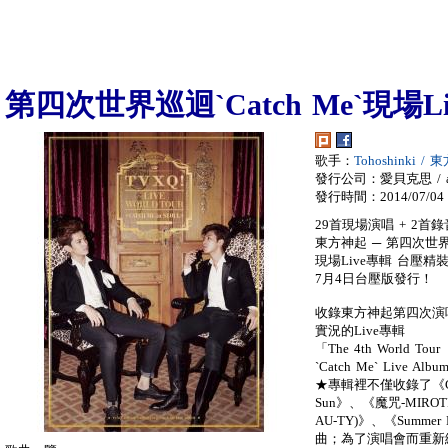
第四次世界巡迴`Catch Me`現場L
歌手：
Tohoshinki /
發行公司：愛貝克思 / a
發行時間：2014/07/04
29首現場演唱 + 2首
東方神起 ─ 第四次世界巡迴
現場Live專輯 台壓精
7月4日台壓版發行！
收錄東方神起第四次演
實況的Live專輯
「The 4th World Tour
`Catch Me` Live A
★專輯裡不僅收錄了《CAT
Sun》、《魔咒-MIRO
AU-TY)》、《Summ
曲；為了演唱會而重新編曲的