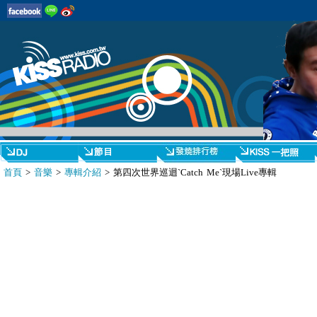
首頁
>
音樂
>
專輯介紹
> 第四次世界巡迴`Catch Me`現場Live專輯