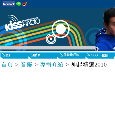
首頁
>
音樂
>
專輯介紹
> 神起精選2010