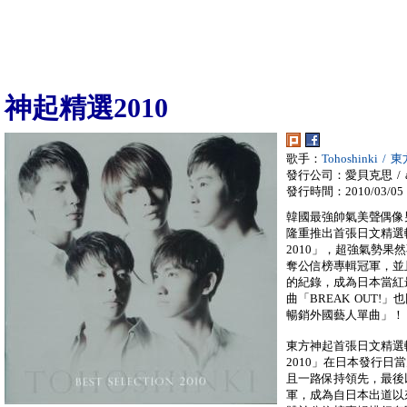
神起精選2010
歌手：
Tohoshinki /
發行公司：愛貝克思 / a
發行時間：2010/03/05
韓國最強帥氣美聲偶像
隆重推出首張日文精選輯「B
2010」，超強氣勢果
奪公信榜專輯冠軍，並
的紀錄，成為日本當紅
曲「BREAK OUT
暢銷外國藝人單曲」！
東方神起首張日文精選輯「B
2010」在日本發行日
且一路保持領先，最後
軍，成為自日本出道以