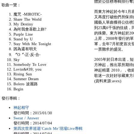
體於公信榜專輯排行奪
歌曲一覽：
而東方神起於今年1月底
魔咒 -MIROTIC-
又再度打破他們所保持
Share The World
國藝人單曲獲得公信榜
My Destiny
到25萬6千張的佳績
為何我會喜歡上妳?
的殊榮。東方神起於2
Purple Line
上昇，2008年發行的單曲
Stand by U
軍，去年7月初更首次
Stay With Me Tonight
因為還有明天
一票難求的盛況。
〞O〞-正‧反‧合-
2005年於日本出道，
Sky
Somebody To Love
方神起，推出眾所期待的首張
Lovin&#39; you
神起精選 2010」，
Rising Sun
歌迷一次好好珍藏東方
Summer Dream
(資料來源:avex)
Bolero 波麗路
Begin
發行專輯：
神起相守
發行時間：2015/01/30
Sweat / Answer
發行時間：2014/07/04
第四次世界巡迴`Catch Me`現場Live專輯
發行時間：2014/07/04