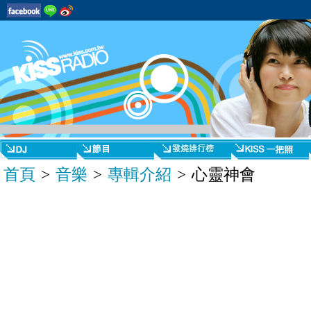
首頁
>
音樂
>
專輯介紹
> 心靈神會