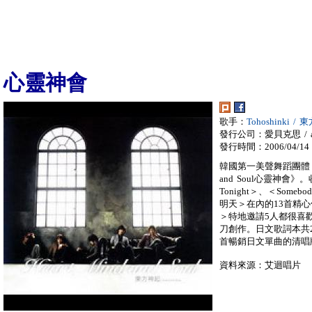
心靈神會
歌手：
Tohoshinki /
發行公司：愛貝克思 / a
發行時間：2006/04/14
韓國第一美聲舞蹈團體「東
and Soul心靈神會》。
Tonight＞、＜Someb
明天＞在內的13首精心傑作。
＞特地邀請5人都很喜歡的日
刀創作。日文歌詞本共24
首暢銷日文單曲的清唱
資料來源：艾迴唱片