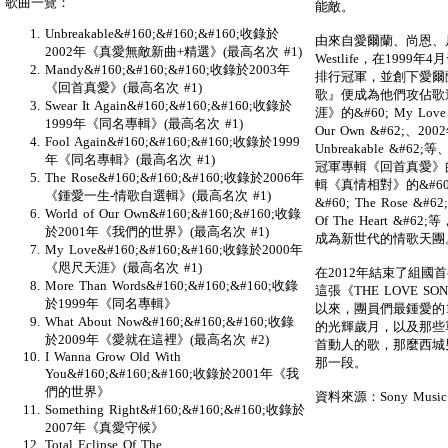
歌曲一覽：
能敵。
Unbreakable&#160;&#160;&#160;收錄於
由來自愛爾蘭、尚恩、
2002年《真愛無敵新曲+精選》(最高名次 #1)
Westlife，在19
Mandy&#160;&#160;&#160;收錄於2003年
排行冠軍，並創下愛爾
《回首真愛》(最高名次 #1)
歌』便成為他們攻佔歌
Swear It Again&#160;&#160;&#160;收錄於
涯》的&#60; My Lov
1999年《同名專輯》(最高名次 #1)
Our Own &#62;、
Fool Again&#160;&#160;&#160;收錄於1999
Unbreakable &
年《同名專輯》(最高名次 #1)
冠軍專輯《回首真愛》的&#
The Rose&#160;&#160;&#160;收錄於2006年
輯《真情相對》的&#60; 
《鍾愛一生-情歌自選輯》(最高名次 #1)
&#60; The Rose &#
World of Our Own&#160;&#160;&#160;收錄
Of The Heart 
於2001年《我們的世界》(最高名次 #1)
成為新世代的情歌天團
My Love&#160;&#160;&#160;收錄於2000年
《咫尺天涯》(最高名次 #1)
在2012年結束了組
More Than Words&#160;&#160;&#160;收錄
這張《THE LOVE 
於1999年《同名專輯》
以來，團員們最鍾愛的
What About Now&#160;&#160;&#160;收錄
的光輝歲月，以及那些
於2009年《愛就在這裡》(最高名次 #2)
首動人的歌，那麼西城
I Wanna Grow Old With
那一段。
You&#160;&#160;&#160;收錄於2001年《我
們的世界》
資料來源：Sony Music
Something Right&#160;&#160;&#160;收錄於
2007年《真愛守候》
Total Eclipse Of The