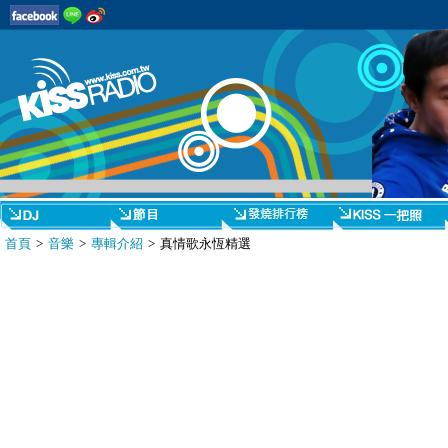
首頁
>
音樂
>
專輯介紹
> 真情歌永恆精選