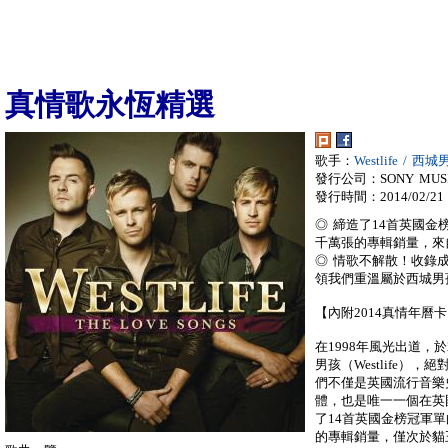
真情歌永恆精選
歌手：
Westlife / 
發行公司：SONY MUS
發行時間：2014/02/21
◎ 締造了14首英國
千萬張的專輯銷量，來
◎ 情歌不解散！收錄
領我們重溫屬於西城男
【內附2014真情年曆
在1998年風光出道，
男孩（Westlife）
們不僅是英國流行音樂
體，也是唯一一個在英
了14首英國金榜冠軍
的專輯銷量，僅次於貓