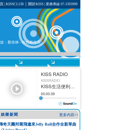
頁
KISSCLUB
關於KISS
|
│
| 業務專線 07-3393999
播放：
蔡依林
-
你也有今天
娛樂新聞
更多內容>>
傳奇天團邦喬飛邀來Jelly Roll合作全新單曲