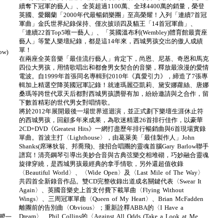
續奪下冠軍的藝人」、全英超過1100萬、全球4400萬的銷量，榮登
英國、愛爾蘭「2000年代最暢銷樂團」至高榮耀！入列「連續7首冠
軍曲」金氏世界紀錄保持、僅次披頭四及貓王「14首冠軍曲」、
「連續22首Top5唯一藝人」、「英國溫布利(Wembley)體育館最賣座
藝人」等驚人樂壇紀錄，都是這14年來，西城男孩交出的傲人成績
單！
ow)
在兩座全英音樂「最佳流行藝人」肯定下，尚恩、尼基、奇恩和馬克
四位大男孩，用情歌唱出和都會男女契合的音樂，釋放最浪漫的愛情
電波。自1999年首張同名專輯到2010年《真愛引力》，締造了7張專
輯加上精選空降英國冠軍記錄！就連瑪麗亞凱莉、黛安娜蘿絲、唐娜
桑瑪等跨世代眾天后都對西城男孩讚譽有加，紛紛邀請與之合作，留
下數首精彩的世代男女對唱情歌。
將於2012年展開最後一場世界巡迴演，並正式劃下樂壇生涯休止符
的西城男孩，回顧多年來成果，為歌迷精選26首排行佳作，以豪華
2CD+DVD《Greatest Hits》一網打盡歷年排行暢銷曲與6首現場實錄
單曲。首波主打〈Lighthouse〉，由葛萊美「最佳製作人」John
Shanks(席琳狄翁、邦喬飛)、接招合唱團的靈魂首腦Gary Barlow聯手
譜寫！清亮鋼琴引導出美妙合音與古典弦樂交相堆砌，巧妙融合靈魂
旋律穿繞，是西城男孩最經典的拿手情歌，另外還超值收錄
〈Beautiful World〉、〈Wide Open〉及〈Last Mile of The Way〉
共四首全新錄音作品。雙CD完整收錄出道成名關鍵代表〈Swear It
Again〉、英國音樂史上首支付費下載單曲〈Flying Without
Wings〉、三周冠軍單曲〈Queen of My Heart〉、Brian McFadden
離團前的告別曲〈Obvious〉；重新詮釋ABBA的〈I Have a
Dream〉、Phil Collins的〈Against All Odds (Take a Look at Me
的一顰一