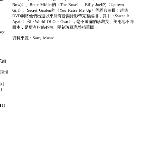
Now)〉、Bette Midler的〈The Rose〉、Billy Joel的〈Uptown
Girl〉、Secret Garden的〈You Raise Me Up〉等經典曲目！超值
DVD則將他們出道以來所有音樂錄影帶完整編排，其中〈Swear It
Again〉和〈World Of Our Own〉，毫不遺漏的珍藏英、美兩地不同
版本，是所有粉絲必備、即刻珍藏完整精華版！
#2)
資料來源：Sony Music
在該如
 (現場
版)
)
k
11)