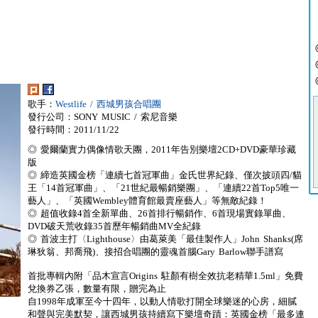
歌手：
Westlife / 西城男孩合唱團
發行公司：SONY MUSIC / 索尼音樂
發行時間：2011/11/22
◎ 愛爾蘭實力偶像情歌天團，2011年告別樂壇2CD+DVD豪華珍藏
版
◎ 締造英國金榜「連續七首冠軍曲」金氏世界紀錄、僅次披頭四/貓
王「14首冠軍曲」、「21世紀最暢銷樂團」、「連續22首Top5唯一
藝人」、「英國Wembley體育館最賣座藝人」等無敵紀錄！
◎ 超值收錄4首全新單曲、26首排行暢銷作、6首現場實錄單曲、
DVD破天荒收錄35首歷年暢銷曲MV全紀錄
◎ 首波主打〈Lighthouse〉由葛萊美「最佳製作人」John Shanks(席
琳狄翁、邦喬飛)、接招合唱團的靈魂首腦Gary Barlow聯手譜寫
首批專輯內附「品木宣言Origins 駐顏有樹全效抗老精華1.5ml」免費
兌換券乙張，數量有限，贈完為止
自1998年成軍至今十四年，以動人情歌打開全球樂迷的心房，細膩
和聲與完美默契，讓西城男孩持續寫下樂壇奇蹟：英國金榜「最多連