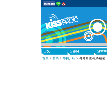
首頁
>
音樂
>
專輯介紹
> 再見西城-最終精選