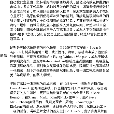
自己愛的主題曲，堅持唱好情歌的西城男孩，雖然沒有眼花撩亂的舞
步編排，卻多了份真摯、感動以及做自己的堅持，讓這些流行情歌找
到最佳詮釋者，墜入靈韻美聲的動人世界，替渴求愛情的戀人們找到
心靈寄託、熱戀的愛侶們尋獲加溫的催情劑。可說是情歌製造機的西
城男孩，打破所有男子偶像團體的既定印象，尤其在英國淘汰快速的
流行市場中，西城男孩屹立不搖的跨入第九個年頭，締造28張白金
唱片銷量，開出全球超越三千六百萬張紅盤，成為大不列顛群島排在
披頭四與U2之後，流行音樂史上第三暢銷團體，締造14首英國金榜
冠軍單曲。
絕對是英國偶像團體的神化先驅，自1999年首支單曲＜Swear It
Again＞打開英美兩地市場，就以悅耳、流暢、結構簡潔成了他們的
〔心痛傷
註冊商標。再接再厲奪冠的＜Flying Without Wings＞，成為美國偶
像歌唱比賽第二屆冠軍Ruben Studdard翻唱之衛冕關鍵曲，葛瑞蓋茲
靠著演繹此作品，順利進入英國偶像歌唱比賽。陸續問世七張專輯與
一張精選，創下六張直接空降英國冠軍紀錄，唯一四次抱走英國音樂
獎「年度唱片」的藝人/團體。
年固定出版一張專輯的西城男孩，在《鍾愛一生 情歌自選輯/The
Love Album》宣傳期結束後，四位團員暫別工作回鄉休息，各自獲
得美好的人生體驗，更洋溢無比滿足感的交出全新大碟《Back
Home》。在Shane、Mark、Kian與Nicky主導下，請來Steve
McCutcheon(美聲男伶、凱莉克萊森、羅南)、J&ouml;rgen
Elofsson(布蘭妮、夏恩華德、跳跳舞)等人聯合監製，試圖琢磨出不
一樣的聲音。滿載思鄉之情的首支主打＜Home＞，對於身處異鄉的