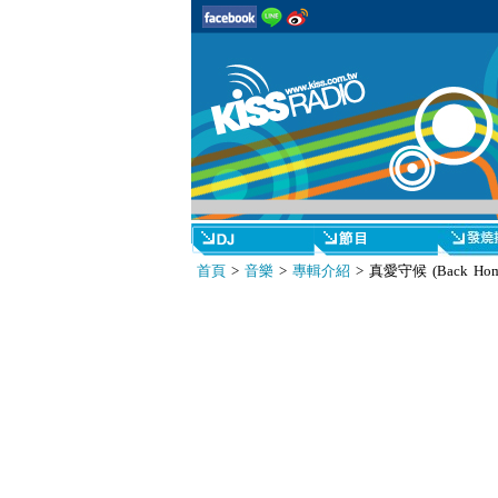
首頁
>
音樂
>
專輯介紹
> 真愛守候 (Back Hom