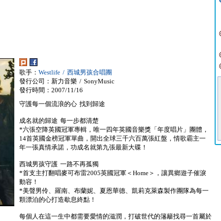
歌手：
Westlife / 西城男孩合唱團
發行公司：新力音樂 / SonyMusic
發行時間：2007/11/16
守護每一個流浪的心 找到歸途
成名就的歸途 每一步都清楚
*六張空降英國冠軍專輯，唯一四年英國音樂獎「年度唱片」團體，
14首英國金榜冠軍單曲，開出全球三千六百萬張紅盤，情歌霸主一
年一張真情承諾，功成名就第九張最新大碟！
西城男孩守護 一路不再孤獨
*首支主打翻唱麥可布雷2005英國冠軍＜Home＞，讓異鄉遊子催淚
動容！
*美聲男伶、羅南、布蘭妮、夏恩華德、凱莉克萊森製作團隊為每一
顆漂泊的心打造歇息終點！
每個人在這一生中都需要愛情的滋潤，打破世代的籓籬找尋一首屬於