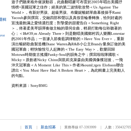
遊子們聽來格外催淚動容，此曲翻唱麥可布雷於2005年唱出美國抒
情榜+英國冠軍之佳作；絕美的第二波情歌攻勢＜Us Against The
World＞，有新好男孩、超級男孩、布蘭妮暢銷單曲幕後操手Rami
Yacoub參與撰寫，交融四部和聲以及真假音輪番轉換，恰到好處的
自選輯
宣洩最飽滿之愛情濃烈度；對摯愛的甜蜜告白＜Something Right
＞，倚著柔美琴韻彈奏做主軸的環伺全曲，輕易打動每位聆聽著的
心；＜I&#39;m Already There＞則是翻唱美國鄉村四人樂團Lonestar
ve
的2001年作品；一首滲入節奏藍調律動的＜Have You Ever＞，重新
演出暢銷歌曲製造機Diane Warren為R&B小公主Brandy量身訂做的美
國冠軍曲；輕快愉悅引人起舞的＜The Easy Way＞，歡樂回歸
Motown時期復古搖擺Funky-Soul的韻角之中；撰寫啦啦隊國歌＜
Micky＞原創者Nicky Chinn與凱莉克萊森由美國偶像獲冠後，一飛
沖天冠軍曲＜A Moment Like This＞作者J&ouml;rgen Elofsson聯合
譜出＜You Must Have Had A Broken Heart＞，為此輯畫上完美動人
的句點。
資料來源：SonyBMG
首頁
新血招募
|
|
| 業務專線 07-3393999 | 人數：3504327