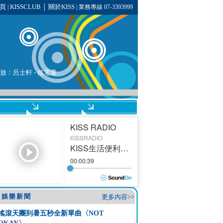
頁
KISSCLUB
關於KISS
|
│
| 業務專線 07-3393999
播放：呂士軒 - 低電量
娛樂新聞
更多內容>>
搖滾天團到暑五秒全新單曲〈NOT