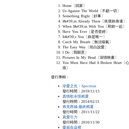
Home〔回家〕
Us Against The World〔不顧一切〕
Something Right〔好事〕
I&#39;m Already There〔依偎妳身邊〕
When I&#39;m With You〔和妳一起〕
Have You Ever〔是否曾經〕
It&#39;s You〔妳是唯一〕
Catch My Breath〔無法喘氣〕
The Easy Way〔坦白說愛〕
I Do〔我願意〕
Pictures In My Head〔深情映畫〕
You Must Have Had A Broken Heart
痕〕
發行專輯：
珍愛之光 / Spectrum
發行時間：2019/11/15
真情歌永恆精選
發行時間：2014/02/21
再見西城-最終精選
發行時間：2011/11/22
真愛引力
發行時間：2010/11/30
愛就在這裡