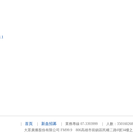
.1
首頁
新血招募
|
|
| 業務專線 07-3393999 | 人數：3501602
大眾廣播股份有限公司 FM99.9 806高雄市前鎮區民權二路6號34樓之2 TEL