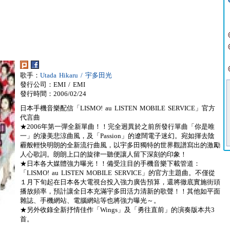
歌手：
Utada Hikaru / 宇多田光
發行公司：EMI / EMI
發行時間：2006/02/24
日本手機音樂配信「LISMO! au LISTEN MOBILE SERVICE」官方
代言曲
★2006年第一彈全新單曲！！完全迥異於之前所發行單曲「你是唯
一」的淒美悲涼曲風，及「Passion」的遼闊電子迷幻。宛如揮去陰
霾般輕快明朗的全新流行曲風，以宇多田獨特的世界觀譜寫出的激勵
人心歌詞。朗朗上口的旋律一聽便讓人留下深刻的印象！
★日本各大媒體強力曝光！！備受注目的手機音樂下載管道：
「LISMO! au LISTEN MOBILE SERVICE」的官方主題曲。不僅從
１月下旬起在日本各大電視台投入強力廣告預算，還將徹底實施街頭
播放頻率，預計讓全日本充滿宇多田活力清新的歌聲！！其他如平面
雜誌、手機網站、電腦網站等也將強力曝光～。
★另外收錄全新抒情佳作「Wings」及「勇往直前」的演奏版本共3
首。