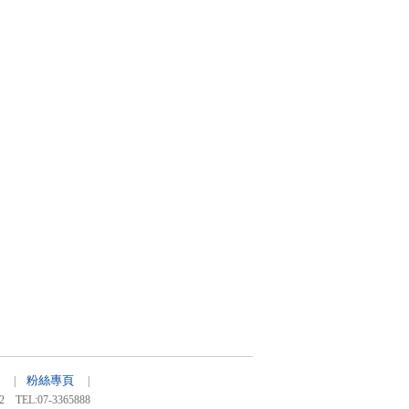
粉絲專頁
68 |
|
:07-3365888