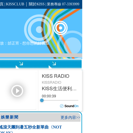
頁
KISSCLUB
關於KISS
|
│
| 業務專線 07-3393999
播放：
邰正宵
- 想你想的好孤寂
娛樂新聞
更多內容>>
搖滾天團到暑五秒全新單曲〈NOT