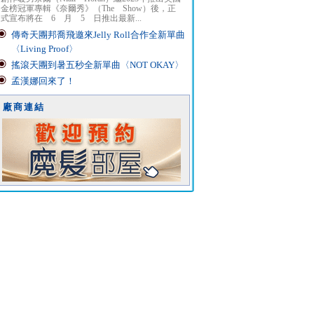
金榜冠軍專輯《奈爾秀》（The Show）後，正
式宣布將在 6 月 5 日推出最新...
傳奇天團邦喬飛邀來Jelly Roll合作全新單曲
〈Living Proof〉
搖滾天團到暑五秒全新單曲〈NOT OKAY〉
孟漢娜回來了！
廠商連結