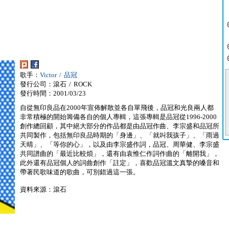
歌手：
Victor / 品冠
發行公司：滾石 / ROCK
發行時間：2001/03/23
自從無印良品在2000年宣佈解散並各自單飛後，品冠和光良兩人都
非常積極的開始籌備各自的個人專輯，這張專輯是品冠從1996-2000
創作總回顧，其中絕大部分的作品都是由品冠作曲、李宗盛和品冠所
共同製作，包括無印良品時期的「身邊」、「就叫我孩子」、「雨過
天晴」、「等你的心」，以及由李宗盛作詞，品冠、周華健、李宗盛
共同譜曲的「最近比較煩」，還有由袁惟仁作詞作曲的「離開我」，
此外還有品冠個人的詞曲創作「註定」，喜歡品冠溫文真摯的嗓音和
帶著民歌味道的歌曲，可別錯過這一張。
資料來源：滾石