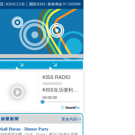
頁
KISSCLUB
關於KISS
|
│
| 業務專線 07-3393999
娛樂新聞
更多內容>>
Niall Horan - Dinner Party
創作暖男奈爾（Niall Horan）繼2023年推出英國