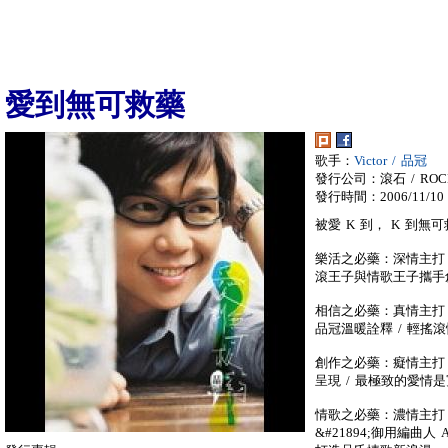
愛到無可救藥
歌手：
Victor / 品冠
發行公司：滾石 / ROC
發行時間：2006/11/10
被愛 K 到， K 到無可
樂活之必藥：深情主打〈
滾王子與情歌王子攜手創
相信之必藥：真情主打〈
品冠溫暖詮釋 / 輕搖
創作之必藥：癡情主打
呈現 / 最極致的愛情
情歌之必藥：濃情主打〈 D
&#21894;御用編曲人