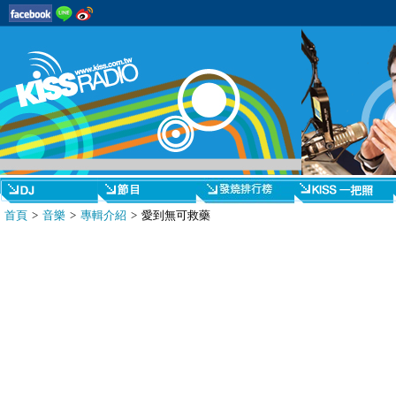
首頁
>
音樂
>
專輯介紹
> 愛到無可救藥