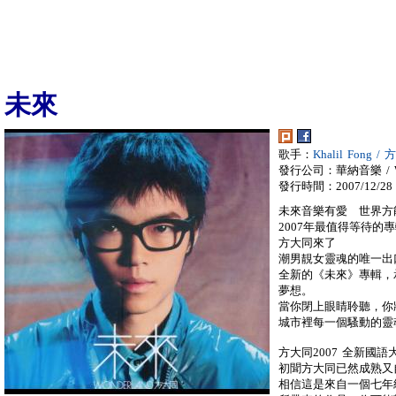
未來
歌手：
Khalil Fong /
發行公司：華納音樂 / War
發行時間：2007/12/28
未來音樂有愛 世界方
2007年最值得等待的
方大同來了
潮男靚女靈魂的唯一出
全新的《未來》專輯，
夢想。
當你閉上眼睛聆聽，你
城市裡每一個騷動的靈
方大同2007 全新國
初聞方大同已然成熟又
相信這是來自一個七年