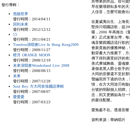
所帶來的作品。你可能
發行專輯：
早在樂壇耕耘多年的天
人佳音，怎麼可能會出
危險世界
發行時間：2014/04/11
在夏威夷出生、上海長
回到未來
堅持只唱國語歌，從200
發行時間：2012/12/12
碟，2006 年再推出
15
來》正式進軍台灣，每
發行時間：2011/04/21
魂音樂跟國語流行歌的
Timeless演唱會Live In Hong Kong2009
會新貴族的優雅神秘，
發行時間：2009/11/27
動背書大力推薦下，方
橙月 ORANGE MOON
傳下得到廣受好評的肯
發行時間：2008/12/19
美式摩城舞曲、靈魂樂
未來演唱會Wonderland Live 2008
著個老黑人爵士歌手的
發行時間：2008/08/15
大同的音樂還不至於那
未來
聲編寫所下過的功夫，
發行時間：2007/12/28
情，在方大同游刃有餘
Soul Boy 方大同首張國語專輯
分號的明顯個人招牌。
發行時間：2007/08/07
念，則又更猶如為廿一
愛愛愛
的最佳配樂。
發行時間：2007/03/23
愛無處不在。透過音樂
資料來源：華納唱片