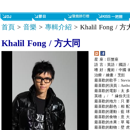
首頁
>
音樂
>
專輯介紹
> Khalil Fong / 
Khalil Fong / 方大同
星 座：巨蟹座
語 言：英語 / 國語 
嗜 好：魔術 / 中國 
治療 / 繪畫 / 烹飪
最喜歡的歌手：Stevie Won
最喜歡的演員：Anthony Ho
最喜歡的電影：太 多 ,
英雄 』/ 『 緣份天
最喜歡的地方：只 要 
最喜歡的顏色：相 配 
最喜歡的運動：藍 球 /
最喜歡的食物：意 大 利
最喜歡的水果：草 莓
最喜歡的動物：壁 虎 /