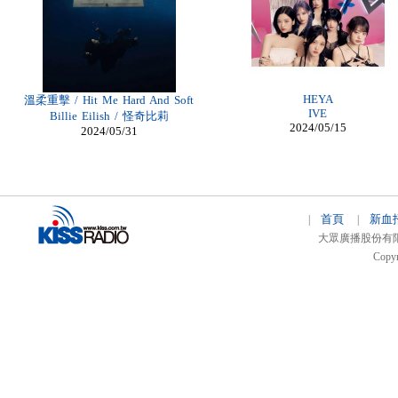
Billig Christian Louboutin
billige moncler jacken zürich
billiga air max herr
Louboutin Shoes Outlet
Moncler Jas heren
Cheap Louboutin Ankle Boots
moncler Online Kaufen
HEYA
溫柔重擊 / Hit Me Hard And Soft
IVE
Billie Eilish / 怪奇比莉
2024/05/15
2024/05/31
首頁
新血
|
|
大眾廣播股份有限公司 
Copyr