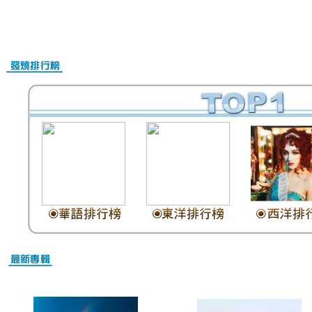
Nike Air Max Online Shop
Christian Louboutin Schuhe Outlet
Christian Louboutin Schuhe Damen
Christian Louboutin outlet
Nike Air Max Kaufen Schweiz
Billig Nike Air Max