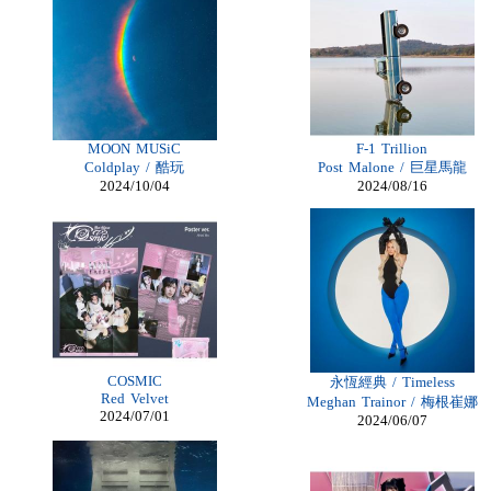
Billiga Nike
Billiga Moncler Jacka
Longchamp Pas Cher
Billiga Nike Air Max
moncler online shop
cheap mbt shoes
moncler jas heren
billig adidas yeezy
longchamp outlet uk
MOON MUSiC
F-1 Trillion
Cheap Longchamp Bags
Coldplay / 酷玩
Post Malone / 巨星馬龍
Christian Louboutin Homme pas cher
2024/10/04
2024/08/16
cheap Lace Front Wigs
Nike Billig
moncler Daunenmantel damen
Moncler Jacken Herren
Billig Moncler dam
Billig moncler
Louboutin Schuhe Outlet
Christian Louboutin Schuhe Kaufen
louboutin schuhe sale
Billig Christian Louboutin Schuhe
louboutin Schuhe Shop
COSMIC
永恆經典 / Timeless
Damen Moncler Jacken
Red Velvet
Meghan Trainor / 梅根崔娜
Christian Louboutin Online Shop
2024/07/01
2024/06/07
Adidas Online Shop Schweiz
Longchamp pliage pas cher
moncler outlet zürich
Günstige Nike Air Max