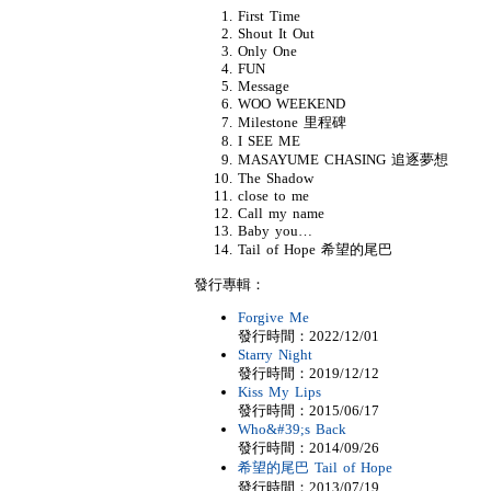
First Time
Shout It Out
Only One
FUN
Message
WOO WEEKEND
Milestone 里程碑
I SEE ME
MASAYUME CHASING 追逐夢想
The Shadow
close to me
Call my name
Baby you…
Tail of Hope 希望的尾巴
發行專輯：
Forgive Me
發行時間：2022/12/01
Starry Night
發行時間：2019/12/12
Kiss My Lips
發行時間：2015/06/17
Who&#39;s Back
發行時間：2014/09/26
希望的尾巴 Tail of Hope
發行時間：2013/07/19