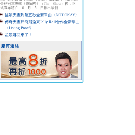
金榜冠軍專輯《奈爾秀》（The Show）後，正
式宣布將在 6 月 5 日推出最新...
搖滾天團到暑五秒全新單曲〈NOT OKAY〉
傳奇天團邦喬飛邀來Jelly Roll合作全新單曲
〈Living Proof〉
孟漢娜回來了！
廠商連結