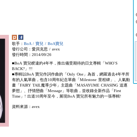
歌手：
BoA / 寶兒 / BoA寶兒
發行公司：愛貝克思 / avex
發行時間：2014/09/26
■BoA 寶兒睽違約4年半，推出備受期待的日文專輯「WHO`S
BACK?」!!!
■專輯以BoA 寶兒作詞作曲的「Only One」為首，網羅過去4年半所
有的人氣單曲，包含10周年紀念單曲「Milestone 里程碑」、人氣動
畫「FAIRY TAIL魔導少年」主題曲「MASAYUME CHASING 追逐
夢想」、抒情戀曲「Message」等歌曲，並收錄全新作品「First
Time」! 出道10周年至今，展現BoA 寶兒所有魅力的一張專輯!
資料來源：avex