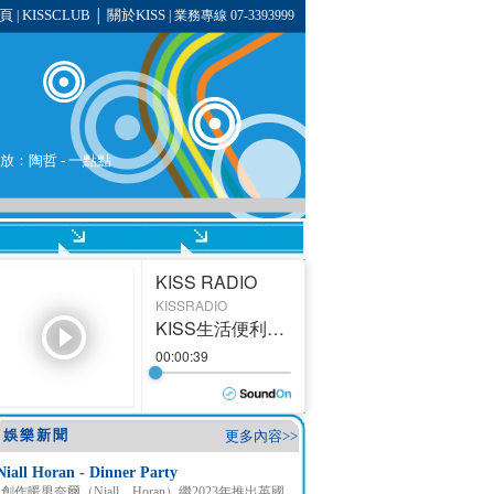
頁
KISSCLUB
關於KISS
|
│
| 業務專線 07-3393999
播放：
陶哲
- 一點點
娛樂新聞
更多內容>>
Niall Horan - Dinner Party
創作暖男奈爾（Niall Horan）繼2023年推出英國