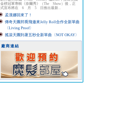
金榜冠軍專輯《奈爾秀》（The Show）後，正
式宣布將在 6 月 5 日推出最新...
孟漢娜回來了！
傳奇天團邦喬飛邀來Jelly Roll合作全新單曲
〈Living Proof〉
搖滾天團到暑五秒全新單曲〈NOT OKAY〉
廠商連結