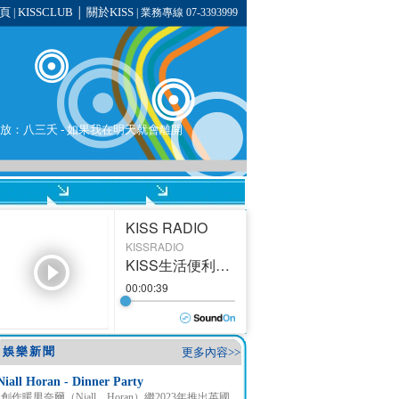
頁
KISSCLUB
關於KISS
|
│
| 業務專線 07-3393999
播放：
八三夭
- 如果我在明天就會離開
娛樂新聞
更多內容>>
Niall Horan - Dinner Party
創作暖男奈爾（Niall Horan）繼2023年推出英國