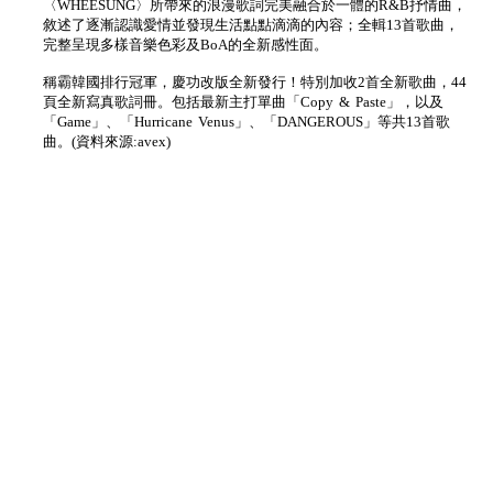
〈WHEESUNG〉所帶來的浪漫歌詞完美融合於一體的R&B抒情曲，
敘述了逐漸認識愛情並發現生活點點滴滴的內容；全輯13首歌曲，
完整呈現多樣音樂色彩及BoA的全新感性面。
稱霸韓國排行冠軍，慶功改版全新發行！特別加收2首全新歌曲，44
頁全新寫真歌詞冊。包括最新主打單曲「Copy & Paste」，以及
「Game」、「Hurricane Venus」、「DANGEROUS」等共13首歌
曲。(資料來源:avex)