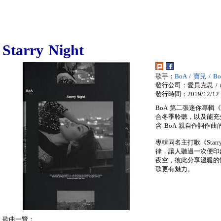
Starry Night
歌手：
BoA / 寶兒 / 
發行公司：愛貝克思 / a
發行時間：2019/12/12
BoA 第二張迷你專輯《S
合冬季聆聽，以及能充分
含 BoA 親自作詞作曲
專輯同名主打歌《Star
律，讓人聽過一次便印
夜空，彼此分享溫暖的情歌，
歌更有魅力。
歌曲一覽：