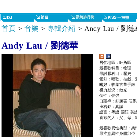
首頁
>
音樂
>
專輯介紹
> Andy Lau / 劉
Andy Lau / 劉德華
居住地區：旺角區
最喜歡科目：物理
最討厭科目：歷史
愛好：唱歌、拍戲、
嗜好：收集古董手錶
視力狀況：散光
個性：倔強
口頭禪：好厲害 唔
座右銘：真誠
語言：粵語 國語 英
喜歡的人：父、母、
最喜歡異性典型：柔
最注意異性身體部位