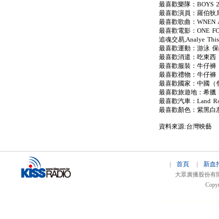
最喜歡樂隊：BOYS 2
最喜歡演員：羅伯狄
最喜歡歌曲：WNEN A 
最喜歡電影：ONE FOR 
追魂交易,Analye Thi
最喜歡運動：游泳 
最喜歡消遣：吃東西
最喜歡服裝：牛仔褲
最喜歡禮物：牛仔褲
最喜歡國家：中國（
最喜歡旅遊地：希臘
最喜歡汽車：Land Ro
最喜歡顏色：紫黑白
資料來源:台灣映藝
首頁
新血
|
|
大眾廣播股份有限公司 
Copyr
51relaw
300714
nfc ta