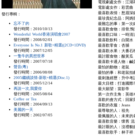
電視劇處女作：江湖
電影處女作：彩雲曲
最喜歡表情：愁眉深
發行專輯：
最珍貴紀念品：阿媽
忘不了的
最難忘的事：第一次
發行時間：2010/10/13
最喜歡食物：排骨,鴨舌
Wonderful World香港演唱會2007
最喜歡口味：一時清
發行時間：2008/02/01
最喜歡飲料：白開水
Everyone Is No.1 新歌+精選((2CD+1DVD)
最喜歡零食：杏脯
發行時間：2007/12/05
最喜歡水果：大番石
一隻牛的異想世界
最討厭食物：酸黃瓜
發行時間：2007/07/18
最喜歡卡通人物：鹹
聲音(粵)
最怕的動物：老鼠
發行時間：2006/08/08
最怕的事：和老鼠拍
2005繼續談情-新歌+精選(Disc.1)
最刺激經歷：升中考
發行時間：2005/12/14
最大目標：打進國際
再說一次,我愛你
最大願望：當影帝
發行時間：2005/08/04
第一次作主角：英雄本
Coffee or Tea
喜歡約會方式：回家
發行時間：2004/09/13
喜歡的衣服：Jeans
美麗的一天
最尊敬的人：祖先
發行時間：2002/07/05
最佩服的人：未來的
最喜歡音樂：懷舊 
最討厭的人：沒禮貌
最喜歡歌手：林子祥 MIC