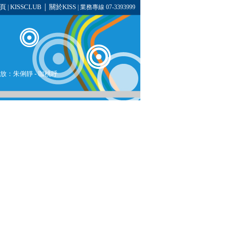
頁
KISSCLUB
關於KISS
|
│
| 業務專線 07-3393999
播放：
朱俐靜
- 咖桃呼