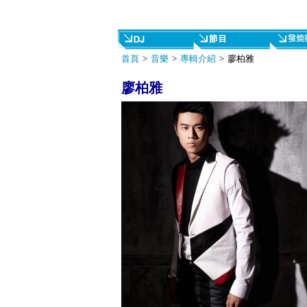
首頁
>
音樂
>
專輯介紹
> 廖柏雅
廖柏雅