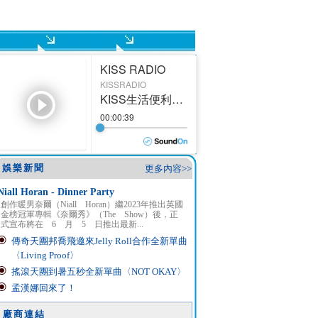
娛樂新聞
更多內容>>
Niall Horan - Dinner Party
創作暖男奈爾（Niall Horan）繼2023年推出英國
金榜冠軍專輯《奈爾秀》（The Show）後，正
式宣布將在 6 月 5 日推出最新...
傳奇天團邦喬飛邀來Jelly Roll合作全新單曲
〈Living Proof〉
搖滾天團到暑五秒全新單曲〈NOT OKAY〉
孟漢娜回來了！
廠商連結