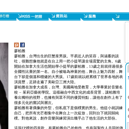
廖柏雅
廖柏雅，台灣出生的巨蟹座男孩。平易近人的笑容，與涵蓄的談
吐，很難想像他就是在台上用一把小提琴讓全場震驚的主角。6歲
開始在加拿大生活也開始學小提琴的廖柏雅，13歲之前就得過很多
全國性比賽的第一名。自小被喻為神童的他，舞台上魅力四射，舞
台下卻是個溫和穩健的大男孩。17歲前就以經累積了世界各地的表
演資歷，足跡走遍了美歐亞三洲大陸。
廖柏雅在加拿大成長，台灣、美國兩地受教育，大學畢業於音樂名
校 – 茱莉亞藝術學院。這樣融合中西文化的成長背景，讓柏雅培
養出獨特的視野，也擁有與眾不同的優質特點，讓他在創作上有了
很多元化的嘗試與層次。
廖柏雅有著偶像的外型，但私底下是個樸實的男生。他從小就訓練
自己，把所有光芒都集中在舞台上一次綻放，回到台下就回歸純
樸。對他來說，創作音樂與練習演出幾乎占了他生活的大部份。
這張EP裡的四首歌，有廖柏雅自己的創作，也有與製作人共同的激