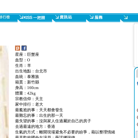
星座：巨蟹座
血型：O
生肖：羊
出生地點：台北市
血統：泰雅族
籍貫：新竹縣
身高：160cm
體重：42kg
宗教信仰：天主
家中排行：老大
最尷尬的事：天天都會發生
最難忘的事：出生的那一天
最失望的事：沒與家人住過屬於自己的房子
去過最遠的地方：香港
生氣的方式：離開現場避免不必要的紛爭，藉以整理情緒
最喜歡的國外女演員：薇諾娜瑞德