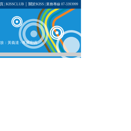
頁
KISSCLUB
關於KISS
|
│
| 業務專線 07-3393999
播放：
黃義達
- 專屬密碼