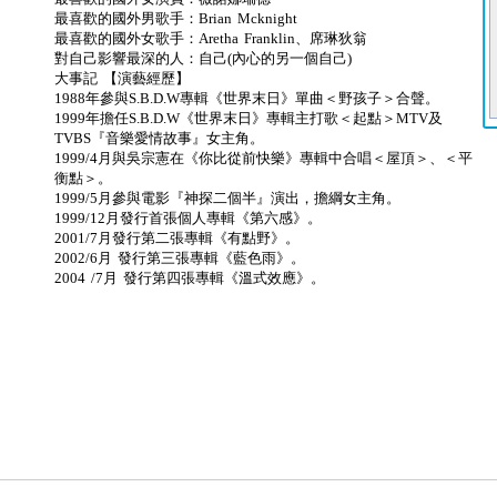
最喜歡的國外男歌手：Brian Mcknight
最喜歡的國外女歌手：Aretha Franklin、席琳狄翁
對自己影響最深的人：自己(內心的另一個自己)
大事記 【演藝經歷】
1988年參與S.B.D.W專輯《世界末日》單曲＜野孩子＞合聲。
1999年擔任S.B.D.W《世界末日》專輯主打歌＜起點＞MTV及
TVBS『音樂愛情故事』女主角。
1999/4月與吳宗憲在《你比從前快樂》專輯中合唱＜屋頂＞、＜平
衡點＞。
1999/5月參與電影『神探二個半』演出，擔綱女主角。
1999/12月發行首張個人專輯《第六感》。
2001/7月發行第二張專輯《有點野》。
2002/6月 發行第三張專輯《藍色雨》。
2004 /7月 發行第四張專輯《溫式效應》。