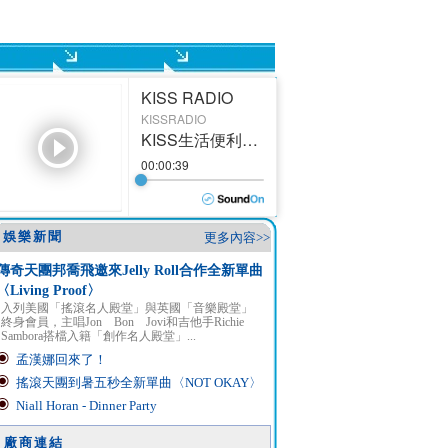
娛樂新聞
更多內容>>
傳奇天團邦喬飛邀來Jelly Roll合作全新單曲
〈Living Proof〉
入列美國「搖滾名人殿堂」與英國「音樂殿堂」
終身會員，主唱Jon Bon Jovi和吉他手Richie
Sambora搭檔入籍「創作名人殿堂」...
孟漢娜回來了！
搖滾天團到暑五秒全新單曲〈NOT OKAY〉
Niall Horan - Dinner Party
廠商連結