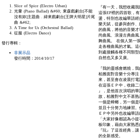
Slice of Spice (Electro Urban)
『有一天，我想收藏我
光暈 (Piano Ballad) &#60; 東森戲劇台[不能
這張EP裡的四首歌，
沒有妳]主題曲 . 緯來戲劇台[王牌大明星]片尾
盪，特別也改編華語經
曲 &#62;
樂天賦，從參與創作、
A Time for Us (Orchestral Ballad)
的曲風，將他的音樂才
征服 (Electro Dance)
尚曲風、浪漫古典曲風、P
舞曲風。 在個人第一
發行專輯：
走各種曲風的才氣。這
到處接觸各種不同類型
非展示品
自然也又多又廣。
發行時間：2014/10/17
『我的靈感會燃燒，我
柏雅面對音樂十分專注
來，甚至會在凌晨打電
在這張ＥＰ中，收錄二
』，是他首次演唱的華
故，柏雅對中文不甚熟
一個是蟑螂，另一個是
並且十分努力地練習。他樂
ＥＰ中另外也改編華語經典
「大家好像都認為小提
板印象，藉由大家熟悉
『玩』了這首經典，讓
的全新感受。