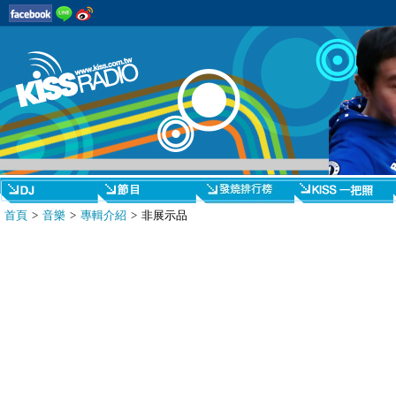
首頁
>
音樂
>
專輯介紹
> 非展示品