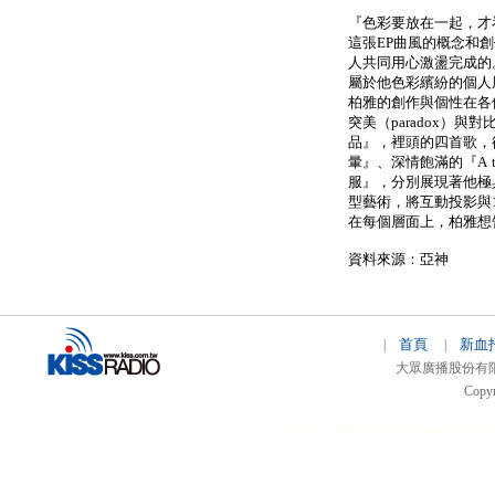
『色彩要放在一起，才
這張EP曲風的概念和
人共同用心激盪完成的
屬於他色彩繽紛的個人
柏雅的創作與個性在各
突美（paradox）
品』，裡頭的四首歌，從
暈』、深情飽滿的『A t
服』，分別展現著他極
型藝術，將互動投影與196
在每個層面上，柏雅想
資料來源：亞神
首頁
新血
|
|
大眾廣播股份有限公司 
Copyr
51relaw
300714
nfc tag
smart card 