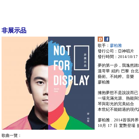
非展示品
歌手：
廖柏雅
發行公司：亞神唱片
發行時間：2014/10/17
夢的第一步，我逸然踏
溫哥華 紐約 巴黎 台北
藝術。不純粹。音樂
廖柏雅
擁抱夢想不是說說而已
一場充滿光源、熱能與
琴與彩光的完美結合
本世紀不能錯過的現代
廖柏雅 . 2014首張跨
10月 17 日 驚艷登場
歌曲一覽：